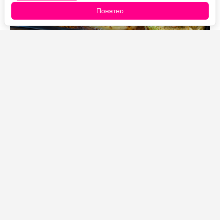
Понятно
Источник фото: Legion-Media
Когда совсем нет желания возиться с голубцами,
готовлю это блюдо. Капусту достаточно нарезать
толстыми стейками, сверху выложить
замаринованные куриные бедра и отправить все в
духовку.