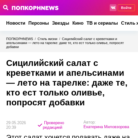
Войти
Новости
Персоны
Звезды
Кино
ТВ и сериалы
Стиль 
ПОПКОРНNEWS
/
Стиль жизни
/
Сицилийский салат с креветками и
апельсинами — лето на тарелке: даже те, кто ест только оливье, попросят
добавки
Сицилийский салат с
креветками и апельсинами
— лето на тарелке: даже те,
кто ест только оливье,
попросят добавки
Автор:
29.05.2026
Проверено
Екатерина Миловзорова
20:39
редакцией
Этот салат хочется подавать даже на