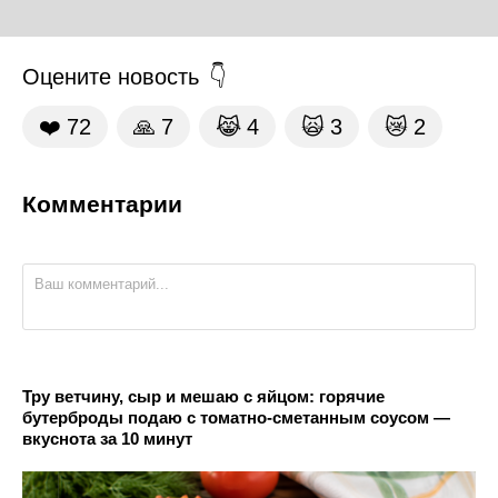
Оцените новость
❤️
72
🙏
7
😹
4
🙀
3
😿
2
Комментарии
Тру ветчину, сыр и мешаю с яйцом: горячие
бутерброды подаю с томатно-сметанным соусом —
вкуснота за 10 минут