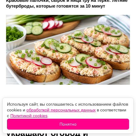
Крабовые палочки, сырок и яйца тру на терке: летние
бутерброды, которые готовятся за 10 минут
Используя сайт, вы соглашаетесь с использованием файлов
cookies и
обработкой персональных данных
в соответствии
Бархатцы больше не сажаю:
с
Политикой cookies
.
выбрала 5 цветов, которые
Понятно
украшают огород и