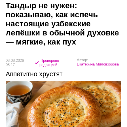
Тандыр не нужен:
показываю, как испечь
настоящие узбекские
лепёшки в обычной духовке
— мягкие, как пух
Автор:
08.08.2026
Проверено
Екатерина Миловзорова
08:17
редакцией
Аппетитно хрустят