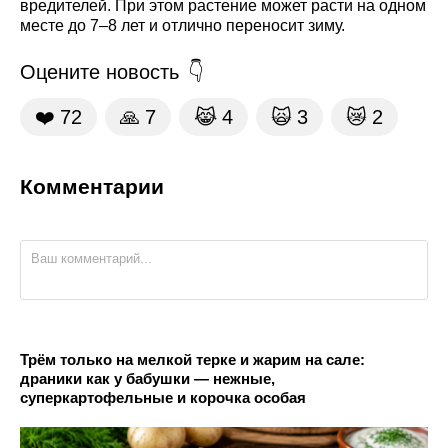
вредителей. При этом растение может расти на одном
месте до 7–8 лет и отлично переносит зиму.
Оцените новость
❤️
72
🙏
7
😹
4
🙀
3
😿
2
Комментарии
Трём только на мелкой терке и жарим на сале:
драники как у бабушки — нежные,
суперкартофельные и корочка особая