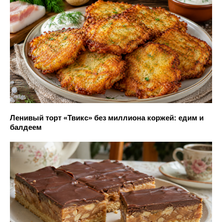
Ленивый торт «Твикс» без миллиона коржей: едим и
балдеем