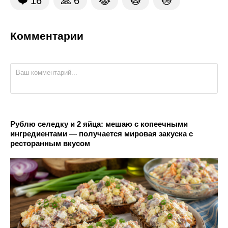
❤️
16
🙏
6
😹
🙀
😿
Комментарии
Рублю селедку и 2 яйца: мешаю с копеечными
ингредиентами — получается мировая закуска с
ресторанным вкусом