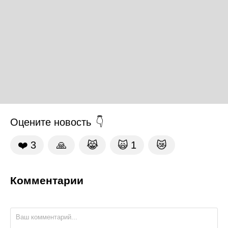
Оцените новость
❤️
3
🙏
😹
🙀
1
😿
Комментарии