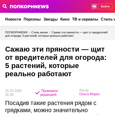
Войти
Новости
Персоны
Звезды
Кино
ТВ и сериалы
Стиль 
ПОПКОРНNEWS
/
Стиль жизни
/
Сажаю эти пряности — щит от вредителей
для огорода: 5 растений, которые реально работают
Сажаю эти пряности — щит
от вредителей для огорода:
5 растений, которые
реально работают
Автор:
15.03.2026
Проверено
Ольга Мороз
16:48
редакцией
Посадив такие растения рядом с
грядками, можно значительно