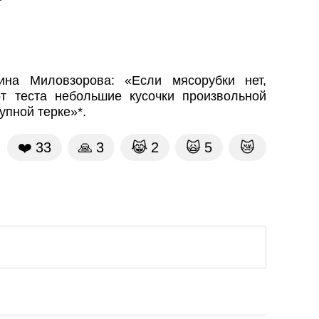
ина Миловзорова: «Если мясорубки нет,
т теста небольшие кусочки произвольной
упной терке»*.
❤️
33
🙏
3
😹
2
🙀
5
😿