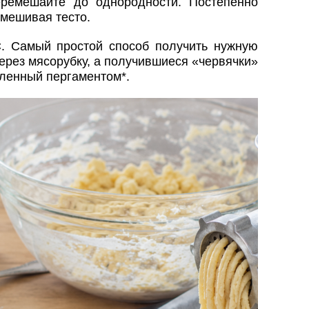
еремешайте до однородности. Постепенно
амешивая тесто.
C. Самый простой способ получить нужную
ерез мясорубку, а получившиеся «червячки»
еленный пергаментом*.