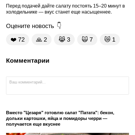
Перед подачей дайте салату постоять 15–20 минут в
холодильнике — вкус станет еще насыщеннее.
Оцените новость
❤️
72
🙏
2
😹
3
🙀
7
😿
1
Комментарии
Вместо "Цезаря" готовлю салат "Патата": бекон,
дольки картошки, яйца и помидоры черри —
получается еще вкуснее