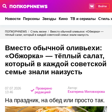
Войти
Новости
Персоны
Звезды
Кино
ТВ и сериалы
Стиль 
ПОПКОРНNEWS
/
Стиль жизни
/
Вместо обычной оливьехи: «Обжорка» —
тёплый салат, который в каждой советской семье знали наизусть
Вместо обычной оливьехи:
«Обжорка» — тёплый салат,
который в каждой советской
семье знали наизусть
Автор:
07.07.2026
Проверено
Екатерина Миловзорова
13:46
редакцией
На праздник, на обед или просто так.