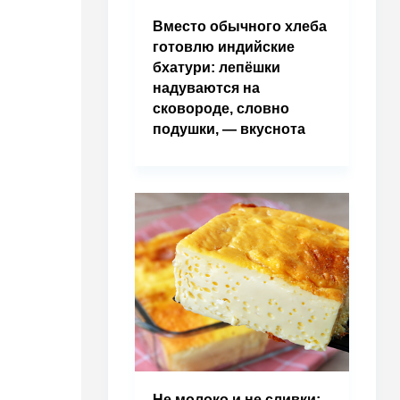
Вместо обычного хлеба
готовлю индийские
бхатури: лепёшки
надуваются на
сковороде, словно
подушки, — вкуснота
Не молоко и не сливки: