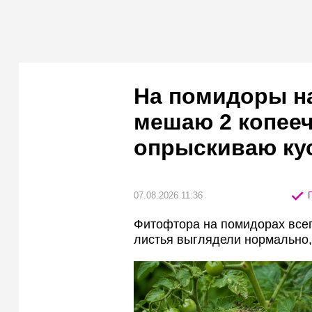
На помидоры н
мешаю 2 копееч
опрыскиваю ку
07.08.2026 11:36
П
Фитофтора на помидорах всег
листья выглядели нормально, 