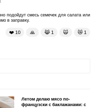
т
чно подойдут смесь семечек для салата или
мо в заправку.
❤️
10
🙏
😹
1
🙀
😿
1
Летом делаю мясо по-
французски с баклажанами: с