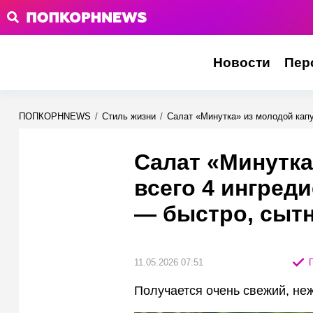
Новости
Пер
ПОПКОРНNEWS
/
Стиль жизни
/
Салат «Минутка» из молодой капу
Салат «Минутка
всего 4 ингред
— быстро, сытн
11.05.2026 07:51
П
Получается очень свежий, не