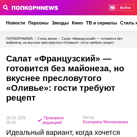
Войти
Новости
Персоны
Звезды
Кино
ТВ и сериалы
Стиль 
ПОПКОРНNEWS
/
Стиль жизни
/
Салат «Французский» — готовится без
майонеза, но вкуснее пресловутого «Оливье»: гости требуют рецепт
Салат «Французский» —
готовится без майонеза, но
вкуснее пресловутого
«Оливье»: гости требуют
рецепт
Автор:
29.04.2026
Проверено
Екатерина Миловзорова
08:42
редакцией
Идеальный вариант, когда хочется