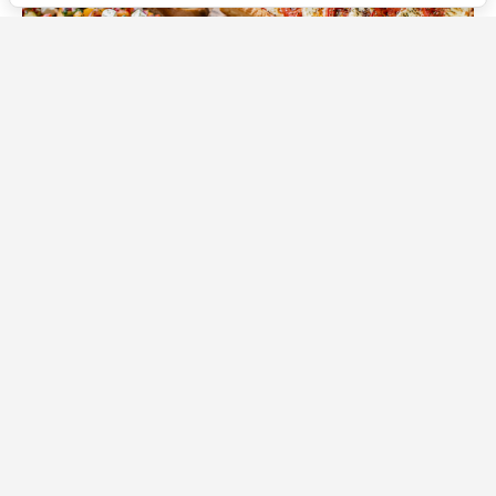
Источник фото: Legion-Media
Летом совсем не хочется проводить полдня у плиты.
Намного приятнее собрать стол из нескольких
простых закусок, которые готовятся быстро, выглядят
ярко и отлично сочетаются друг с другом. Достаточно
купить свежие овощи, немного сыра и упаковку
слоеного теста — и получится отличный набор для
семейного ужина, встречи с друзьями или дачных
посиделок.