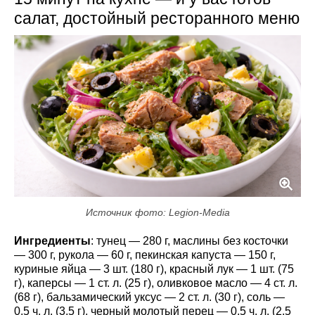
салат, достойный ресторанного меню
Источник фото: Legion-Media
Ингредиенты
: тунец — 280 г, маслины без косточки
— 300 г, рукола — 60 г, пекинская капуста — 150 г,
куриные яйца — 3 шт. (180 г), красный лук — 1 шт. (75
г), каперсы — 1 ст. л. (25 г), оливковое масло — 4 ст. л.
(68 г), бальзамический уксус — 2 ст. л. (30 г), соль —
0,5 ч. л. (3,5 г), черный молотый перец — 0,5 ч. л. (2,5