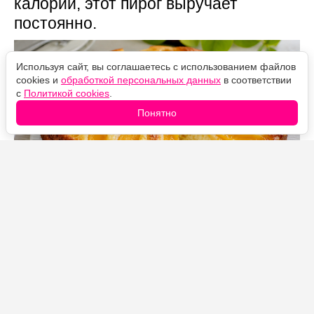
калорий, этот пирог выручает
постоянно.
Используя сайт, вы соглашаетесь с использованием файлов
cookies и
обработкой персональных данных
в соответствии
с
Политикой cookies
.
Понятно
Источник фото: Legion-Media
Все ингредиенты просто смешиваются в одной миске,
а сверху остается красиво разложить дольки
консервированных персиков. Во время выпечки
творожное тесто становится воздушным и нежным,
цитрусовая цедра придает свежий аромат, а персики