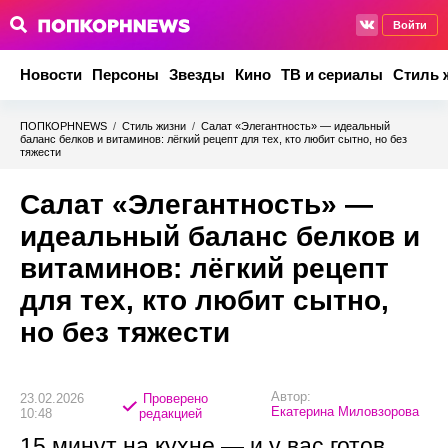
Войти
Новости
Персоны
Звезды
Кино
ТВ и сериалы
Стиль 
ПОПКОРНNEWS
/
Стиль жизни
/
Салат «Элегантность» — идеальный
баланс белков и витаминов: лёгкий рецепт для тех, кто любит сытно, но без
тяжести
Салат «Элегантность» —
идеальный баланс белков и
витаминов: лёгкий рецепт
для тех, кто любит сытно,
но без тяжести
Автор:
23.02.2026
Проверено
Екатерина Миловзорова
10:48
редакцией
15 минут на кухне — и у вас готов