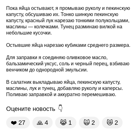
Пока яйца остывают, я промываю руколу и пекинскую
капусту, обсушиваю их. Тонко шинкую пекинскую
капусту, красный лук нарезаю тонкими полукольцами,
маслины — колечками. Тунец разминаю вилкой на
небольшие кусочки.
Остывшие яйца нарезаю кубиками среднего размера.
Для заправки я соединяю оливковое масло,
бальзамический уксус, соль и черный перец, взбиваю
венчиком до однородной эмульсии.
В салатник выкладываю яйца, пекинскую капусту,
маслины, лук и тунец, добавляю руколу и каперсы.
Поливаю заправкой и аккуратно перемешиваю.
Оцените новость
❤️
27
🙏
4
😹
1
🙀
2
😿
2