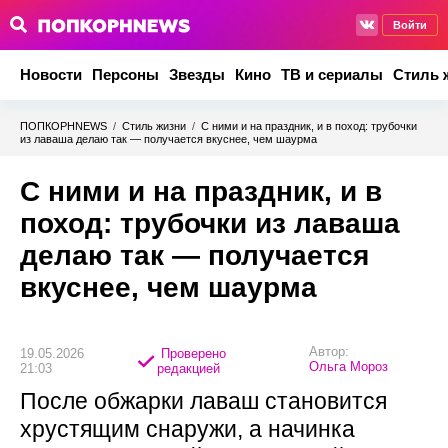
Войти
Новости
Персоны
Звезды
Кино
ТВ и сериалы
Стиль 
ПОПКОРНNEWS
/
Стиль жизни
/
С ними и на праздник, и в поход: трубочки
из лаваша делаю так — получается вкуснее, чем шаурма
С ними и на праздник, и в
поход: трубочки из лаваша
делаю так — получается
вкуснее, чем шаурма
Автор:
19.05.2026
Проверено
Ольга Мороз
21:03
редакцией
После обжарки лаваш становится
хрустящим снаружи, а начинка