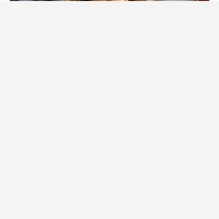
Источник фото: Legion-Media
Когда дома есть пачка творога и одно яблоко, часто
пеку именно эти булочки. Никаких дрожжей и долгого
ожидания — тесто замешивается за несколько минут,
а пока закипает чайник, по дому уже разносится
аромат свежей выпечки.