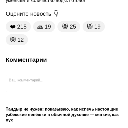
уменьшите количество воды. Готово!
Оцените новость
❤️
215
🙏
19
😹
25
🙀
19
😿
12
Комментарии
Тандыр не нужен: показываю, как испечь настоящие
узбекские лепёшки в обычной духовке — мягкие, как
пух