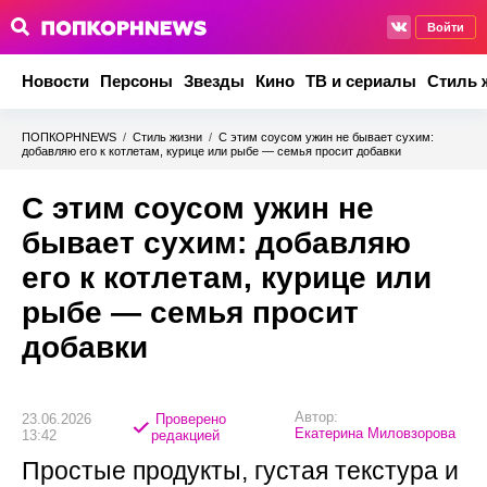
Войти
Новости
Персоны
Звезды
Кино
ТВ и сериалы
Стиль 
ПОПКОРНNEWS
/
Стиль жизни
/
С этим соусом ужин не бывает сухим:
добавляю его к котлетам, курице или рыбе — семья просит добавки
С этим соусом ужин не
бывает сухим: добавляю
его к котлетам, курице или
рыбе — семья просит
добавки
Автор:
23.06.2026
Проверено
Екатерина Миловзорова
13:42
редакцией
Простые продукты, густая текстура и