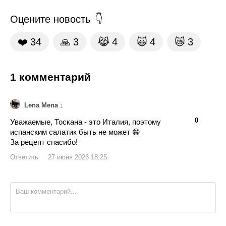
Оцените новость
❤️
34
🙏
3
😹
4
🙀
4
😿
3
1 комментарий
Lena Mena
1
👍
👎
0
Уважаемые, Тоскана - это Италия, поэтому
испанским салатик быть не может 😁
За рецепт спасибо!
Ответить
27 июня 2026 18:25