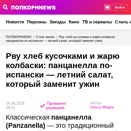
Войти
Новости
Персоны
Звезды
Кино
ТВ и сериалы
Стиль 
ПОПКОРНNEWS
/
Стиль жизни
/
Рву хлеб кусочками и жарю колбаски:
панцанелла по-испански — летний салат, который заменит ужин
Рву хлеб кусочками и жарю
колбаски: панцанелла по-
испански — летний салат,
который заменит ужин
Автор:
25.06.2026
Проверено
Ольга Мороз
19:51
редакцией
Классическая
панцанелла
(Panzanella)
— это традиционный