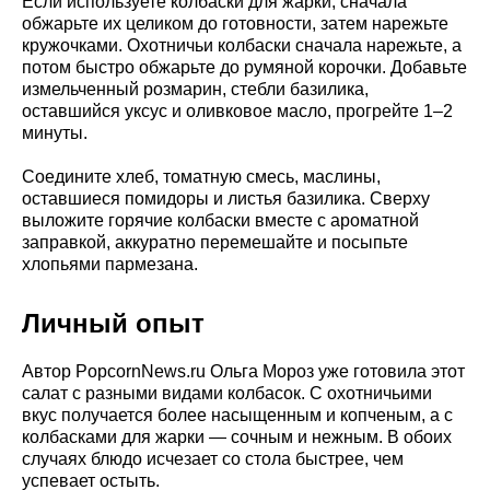
Если используете колбаски для жарки, сначала
обжарьте их целиком до готовности, затем нарежьте
кружочками. Охотничьи колбаски сначала нарежьте, а
потом быстро обжарьте до румяной корочки. Добавьте
измельченный розмарин, стебли базилика,
оставшийся уксус и оливковое масло, прогрейте 1–2
минуты.
Соедините хлеб, томатную смесь, маслины,
оставшиеся помидоры и листья базилика. Сверху
выложите горячие колбаски вместе с ароматной
заправкой, аккуратно перемешайте и посыпьте
хлопьями пармезана.
Личный опыт
Автор PopcornNews.ru Ольга Мороз уже готовила этот
салат с разными видами колбасок. С охотничьими
вкус получается более насыщенным и копченым, а с
колбасками для жарки — сочным и нежным. В обоих
случаях блюдо исчезает со стола быстрее, чем
успевает остыть.