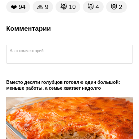
❤️
94
🙏
9
😹
10
🙀
4
😿
2
Комментарии
Вместо десяти голубцов готовлю один большой:
меньше работы, а семье хватает надолго