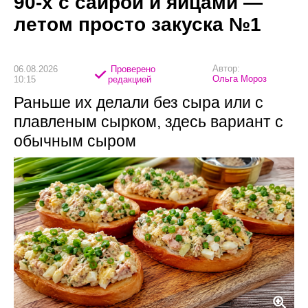
90-х с сайрой и яйцами —
летом просто закуска №1
Автор:
06.08.2026
Проверено
Ольга Мороз
10:15
редакцией
Раньше их делали без сыра или с
плавленым сырком, здесь вариант с
обычным сыром