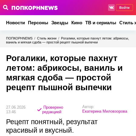
Войти
Новости
Персоны
Звезды
Кино
ТВ и сериалы
Стиль 
ПОПКОРНNEWS
/
Стиль жизни
/
Рогалики, которые пахнут летом: абрикосы,
ваниль и мягкая сдоба — простой рецепт пышной выпечки
Рогалики, которые пахнут
летом: абрикосы, ваниль и
мягкая сдоба — простой
рецепт пышной выпечки
Автор:
27.06.2026
Проверено
Екатерина Миловзорова
13:46
редакцией
Рецепт понятный, результат
красивый и вкусный.