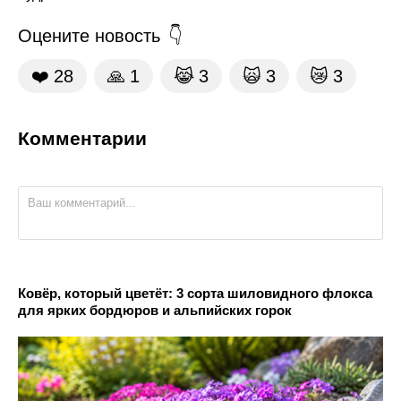
Оцените новость
❤️
28
🙏
1
😹
3
🙀
3
😿
3
Комментарии
Ковёр, который цветёт: 3 сорта шиловидного флокса
для ярких бордюров и альпийских горок