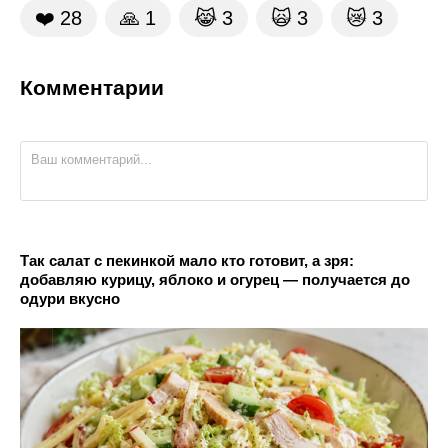
❤️
28
🙏
1
😹
3
🙀
3
😿
3
Комментарии
Так салат с пекинкой мало кто готовит, а зря:
добавляю курицу, яблоко и огурец — получается до
одури вкусно