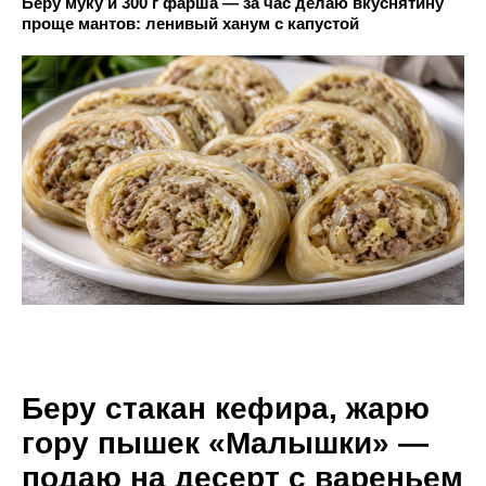
Беру муку и 300 г фарша — за час делаю вкуснятину
проще мантов: ленивый ханум с капустой
Беру стакан кефира, жарю
гору пышек «Малышки» —
подаю на десерт с вареньем