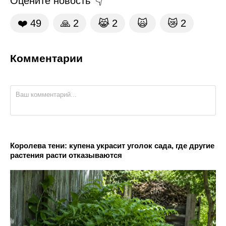
Оцените новость
❤️
49
🙏
2
😹
2
🙀
😿
2
Комментарии
Королева тени: купена украсит уголок сада, где другие
растения расти отказываются