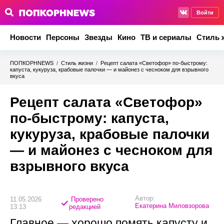
Войти
Новости
Персоны
Звезды
Кино
ТВ и сериалы
Стиль 
ПОПКОРНNEWS
/
Стиль жизни
/
Рецепт салата «Светофор» по-быстрому:
капуста, кукуруза, крабовые палочки — и майонез с чесноком для взрывного
вкуса
Рецепт салата «Светофор»
по-быстрому: капуста,
кукуруза, крабовые палочки
— и майонез с чесноком для
взрывного вкуса
Автор:
11.05.2026
Проверено
Екатерина Миловзорова
13:13
редакцией
Главное — хорошо помять капусту и