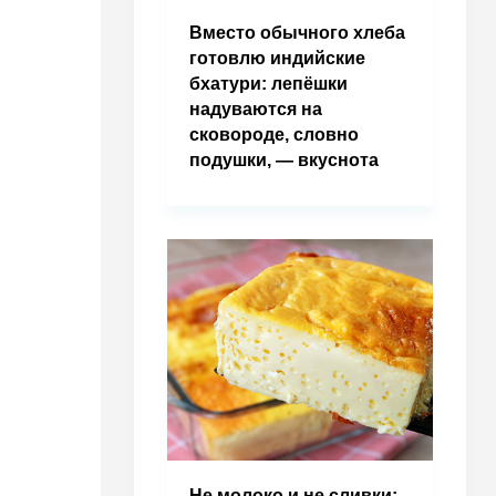
Вместо обычного хлеба
готовлю индийские
бхатури: лепёшки
надуваются на
сковороде, словно
подушки, — вкуснота
Не молоко и не сливки: