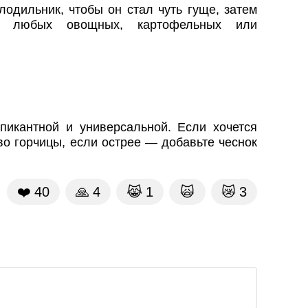
лодильник, чтобы он стал чуть гуще, затем
ки любых овощных, картофельных или
 пикантной и универсальной. Если хочется
о горчицы, если острее — добавьте чеснок
❤️
40
🙏
4
😹
1
🙀
😿
3