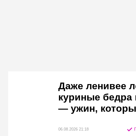
Даже ленивее л
куриные бедра 
— ужин, которы
06.08.2026 21:18
П