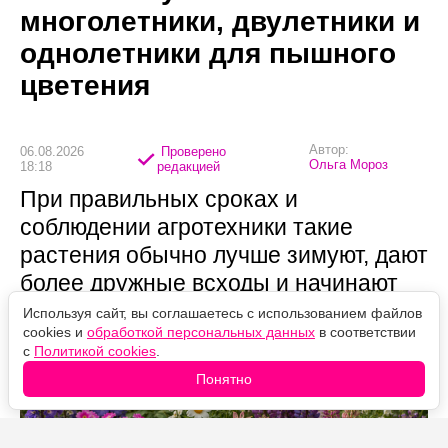
многолетники, двулетники и
однолетники для пышного
цветения
Автор:
06.08.2026
Проверено
Ольга Мороз
18:18
редакцией
При правильных сроках и
соблюдении агротехники такие
растения обычно лучше зимуют, дают
более дружные всходы и начинают
цвести заметно раньше весенних
Используя сайт, вы соглашаетесь с использованием файлов
cookies и
обработкой персональных данных
в соответствии
посевов.
с
Политикой cookies
.
Понятно