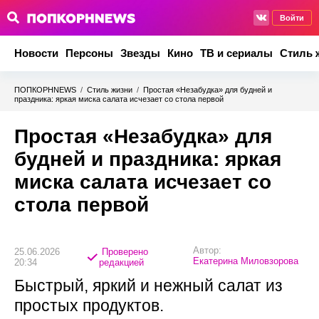
Войти
Новости
Персоны
Звезды
Кино
ТВ и сериалы
Стиль 
ПОПКОРНNEWS
/
Стиль жизни
/
Простая «Незабудка» для будней и
праздника: яркая миска салата исчезает со стола первой
Простая «Незабудка» для
будней и праздника: яркая
миска салата исчезает со
стола первой
Автор:
25.06.2026
Проверено
Екатерина Миловзорова
20:34
редакцией
Быстрый, яркий и нежный салат из
простых продуктов.