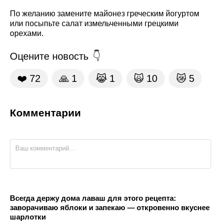
По желанию замените майонез греческим йогуртом
или посыпьте салат измельченными грецкими
орехами.
Оцените новость
❤️
72
🙏
1
😹
1
🙀
10
😿
5
Комментарии
Всегда держу дома лаваш для этого рецепта:
заворачиваю яблоки и запекаю — откровенно вкуснее
шарлотки