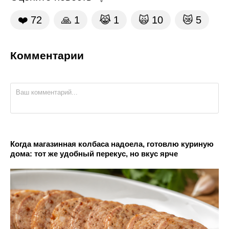
❤️
72
🙏
1
😹
1
🙀
10
😿
5
Комментарии
Когда магазинная колбаса надоела, готовлю куриную
дома: тот же удобный перекус, но вкус ярче