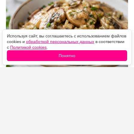
Используя сайт, вы соглашаетесь с использованием файлов
cookies и
обработкой персональных данных
в соответствии
с
Политикой cookies
.
Понятно
Источник фото: Legion-Media
Простая домашняя закуска с насыщенным грибным
вкусом. Короткое приготовление на сильном огне
помогает грибам подрумяниться, а сметана делает
соус нежным. Подавать блюдо можно горячим или
полностью охлаждённым.