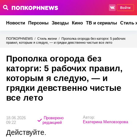
Войти
Новости
Персоны
Звезды
Кино
ТВ и сериалы
Стиль 
ПОПКОРНNEWS
/
Стиль жизни
/
Прополка огорода без каторги: 5 рабочих
правил, которым я следую, — и грядки девственно чистые все лето
Прополка огорода без
каторги: 5 рабочих правил,
которым я следую, — и
грядки девственно чистые
все лето
Автор:
18.06.2026
Проверено
Екатерина Миловзорова
09:22
редакцией
Действуйте.