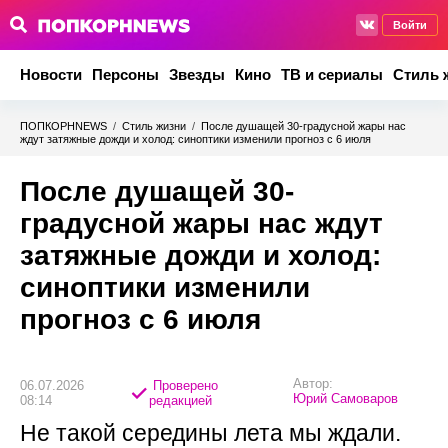
Войти
Новости
Персоны
Звезды
Кино
ТВ и сериалы
Стиль 
ПОПКОРНNEWS
/
Стиль жизни
/
После душащей 30-градусной жары нас
ждут затяжные дожди и холод: синоптики изменили прогноз с 6 июля
После душащей 30-
градусной жары нас ждут
затяжные дожди и холод:
синоптики изменили
прогноз с 6 июля
Автор:
06.07.2026
Проверено
Юрий Самоваров
08:14
редакцией
Не такой середины лета мы ждали.