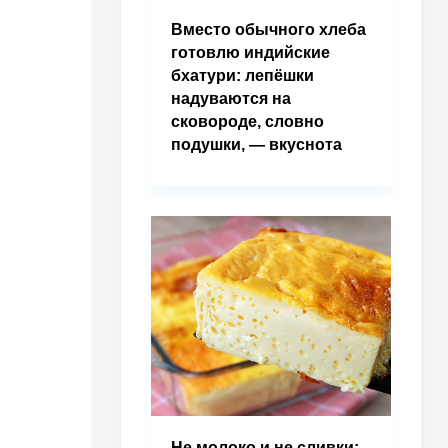
Вместо обычного хлеба
готовлю индийские
бхатури: лепёшки
надуваются на
сковороде, словно
подушки, — вкуснота
Не молоко и не сливки: