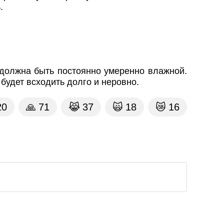
.
 должна быть постоянно умеренно влажной.
 будет всходить долго и неровно.
20
🙏
71
😹
37
🙀
18
😿
16