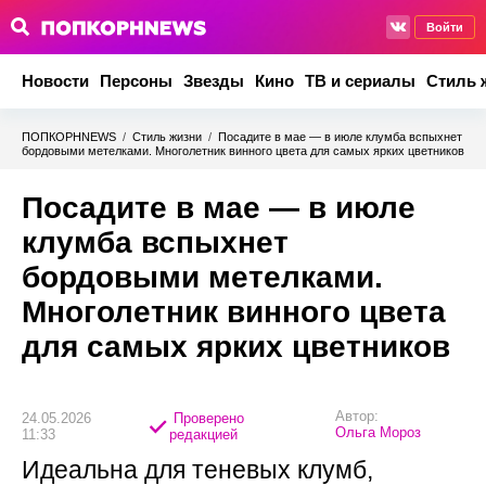
Войти
Новости
Персоны
Звезды
Кино
ТВ и сериалы
Стиль 
ПОПКОРНNEWS
/
Стиль жизни
/
Посадите в мае — в июле клумба вспыхнет
бордовыми метелками. Многолетник винного цвета для самых ярких цветников
Посадите в мае — в июле
клумба вспыхнет
бордовыми метелками.
Многолетник винного цвета
для самых ярких цветников
Автор:
24.05.2026
Проверено
Ольга Мороз
11:33
редакцией
Идеальна для теневых клумб,