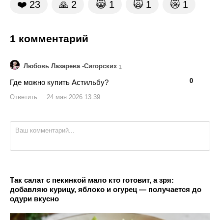
❤️
23
🙏
2
😹
1
🙀
1
😿
1
1 комментарий
Любовь Лазарева -Сигорских
1
👍
👎
0
Где можно купить Астильбу?
Ответить
24 мая 2026 13:39
Так салат с пекинкой мало кто готовит, а зря:
добавляю курицу, яблоко и огурец — получается до
одури вкусно