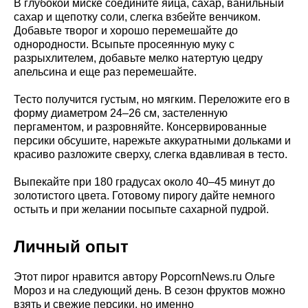
В глубокой миске соедините яйца, сахар, ванильный
сахар и щепотку соли, слегка взбейте венчиком.
Добавьте творог и хорошо перемешайте до
однородности. Всыпьте просеянную муку с
разрыхлителем, добавьте мелко натертую цедру
апельсина и еще раз перемешайте.
Тесто получится густым, но мягким. Переложите его в
форму диаметром 24–26 см, застеленную
пергаментом, и разровняйте. Консервированные
персики обсушите, нарежьте аккуратными дольками и
красиво разложите сверху, слегка вдавливая в тесто.
Выпекайте при 180 градусах около 40–45 минут до
золотистого цвета. Готовому пирогу дайте немного
остыть и при желании посыпьте сахарной пудрой.
Личный опыт
Этот пирог нравится автору PopcornNews.ru Ольге
Мороз и на следующий день. В сезон фруктов можно
взять и свежие персики, но именно