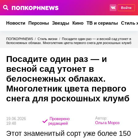
Войти
Новости
Персоны
Звезды
Кино
ТВ и сериалы
Стиль 
ПОПКОРНNEWS
/
Стиль жизни
/
Посадите один раз — и весной сад утонет в
белоснежных облаках. Многолетник цвета первого снега для роскошных клумб
Посадите один раз — и
весной сад утонет в
белоснежных облаках.
Многолетник цвета первого
снега для роскошных клумб
Автор:
19.06.2026
Проверено
Ольга Мороз
19:48
редакцией
Этот знаменитый сорт уже более 150