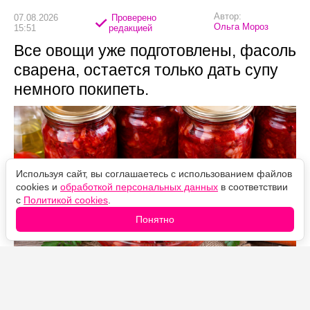
Автор:
07.08.2026
Проверено
Ольга Мороз
15:51
редакцией
Все овощи уже подготовлены, фасоль
сварена, остается только дать супу
немного покипеть.
Используя сайт, вы соглашаетесь с использованием файлов
cookies и
обработкой персональных данных
в соответствии
с
Политикой cookies
.
Понятно
Источник фото: Legion-Media
Каждую осень обязательно закрываю несколько банок