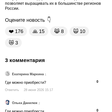
позволяет выращивать их в большинстве регионов
России.
Оцените новость
❤️
176
🙏
15
😹
8
🙀
10
😿
3
3 комментария
Екатерина Маркина
1
👍
👎
0
Где можно приобрести?
Ответить
28 июня 2026 15:17
Олька Данилюк
2
👍
👎
0
Где можно приобрести.