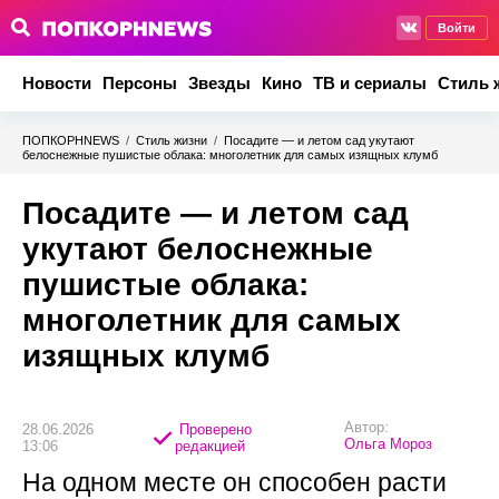
Войти
Новости
Персоны
Звезды
Кино
ТВ и сериалы
Стиль 
ПОПКОРНNEWS
/
Стиль жизни
/
Посадите — и летом сад укутают
белоснежные пушистые облака: многолетник для самых изящных клумб
Посадите — и летом сад
укутают белоснежные
пушистые облака:
многолетник для самых
изящных клумб
Автор:
28.06.2026
Проверено
Ольга Мороз
13:06
редакцией
На одном месте он способен расти