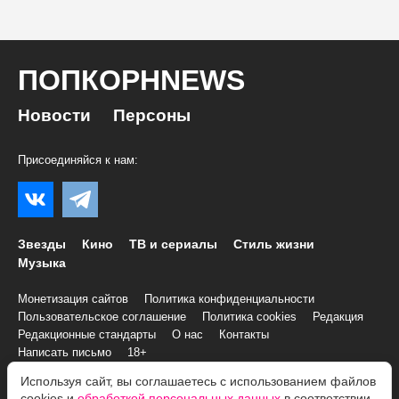
ПОПКОРНNEWS
Новости
Персоны
Присоединяйся к нам:
Звезды
Кино
ТВ и сериалы
Стиль жизни
Музыка
Монетизация сайтов
Политика конфиденциальности
Пользовательское соглашение
Политика cookies
Редакция
Редакционные стандарты
О нас
Контакты
Написать письмо
18+
Используя сайт, вы соглашаетесь с использованием файлов
cookies и
обработкой персональных данных
в соответствии
© 2007–2026 Все права и материалы принадлежат