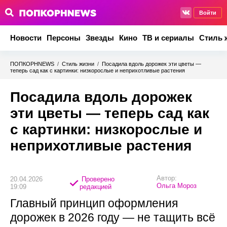
Войти
Новости
Персоны
Звезды
Кино
ТВ и сериалы
Стиль 
ПОПКОРНNEWS
/
Стиль жизни
/
Посадила вдоль дорожек эти цветы —
теперь сад как с картинки: низкорослые и неприхотливые растения
Посадила вдоль дорожек
эти цветы — теперь сад как
с картинки: низкорослые и
неприхотливые растения
Автор:
20.04.2026
Проверено
Ольга Мороз
19:09
редакцией
Главный принцип оформления
дорожек в 2026 году — не тащить всё