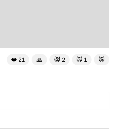
❤️
21
🙏
😹
2
🙀
1
😿