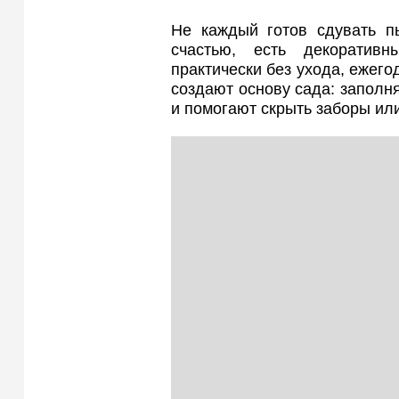
Не каждый готов сдувать п
счастью, есть декоративн
практически без ухода, ежег
создают основу сада: заполн
и помогают скрыть заборы ил