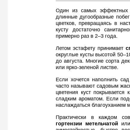
Один из самых эффектны
длинные дугообразные побег
цветков, превращаясь в нас
кусту достаточно санитар
примерно раз в 2–3 года.
Летом эстафету принимает
с
округлые кусты высотой 50–1
до августа. Многие сорта де
или ярко-зеленой листве.
Если хочется наполнить сад
часто называют садовым жасм
цветения куст покрывается
сладким ароматом. Если под
наслаждаться благоуханием 
Практически в каждом со
гортензии метельчатой
ил