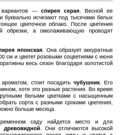
х вариантов —
спирея серая
. Весной ее
и буквально исчезают под тысячами белых
тоящее цветочное облако. После цветения
ной обрезки, а омолаживающую проводят
пирея японская
. Она образует аккуратные
00 см и цветет розовыми соцветиями с июня
коративны весь сезон благодаря золотистой
 ароматом, стоит посадить
чубушник
. Его
ином, хотя это разные растения. Во время
 крупными белыми цветками с насыщенным
обрать сорта с разными сроками цветения,
можно больше месяца.
временном саду найдется место и для
и
древовидной
. Они отличаются высокой