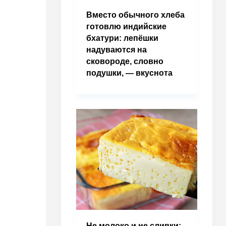
Вместо обычного хлеба
готовлю индийские
бхатури: лепёшки
надуваются на
сковороде, словно
подушки, — вкуснота
Не молоко и не сливки: