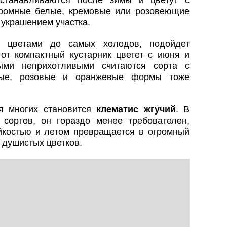
сстанавливаются после зимы и цветут с
громные белые, кремовые или розовеющие
 украшением участка.
я цветами до самых холодов, подойдет
тот компактный кустарник цветет с июня и
ыми неприхотливыми считаются сорта с
лые, розовые и оранжевые формы тоже
я многих становится
клематис жгучий
. В
 сортов, он гораздо менее требователен,
йкостью и летом превращается в огромный
 душистых цветков.