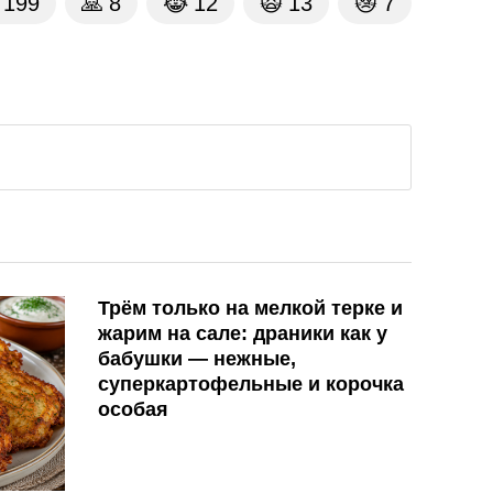
199
🙏
8
😹
12
🙀
13
😿
7
Трём только на мелкой терке и
жарим на сале: драники как у
бабушки — нежные,
суперкартофельные и корочка
особая