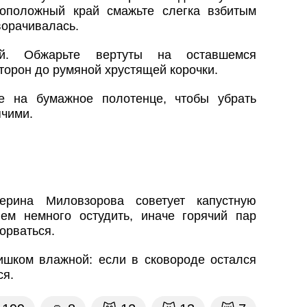
воположный край смажьте слегка взбитым
ворачивалась.
ой. Обжарьте вертуты на оставшемся
торон до румяной хрустящей корочки.
е на бумажное полотенце, чтобы убрать
ячими.
терина Миловзорова советует капустную
ем немного остудить, иначе горячий пар
орваться.
ишком влажной: если в сковороде остался
ся.