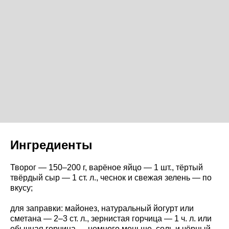
Ингредиенты
Творог — 150–200 г, варёное яйцо — 1 шт., тёртый
твёрдый сыр — 1 ст. л., чеснок и свежая зелень — по
вкусу;
для заправки: майонез, натуральный йогурт или
сметана — 2–3 ст. л., зернистая горчица — 1 ч. л. или
обычная горчица — немного меньше, соль и чёрный