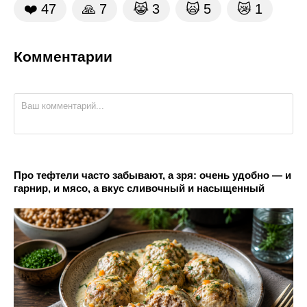
❤️
47
🙏
7
😹
3
🙀
5
😿
1
Комментарии
Про тефтели часто забывают, а зря: очень удобно — и
гарнир, и мясо, а вкус сливочный и насыщенный