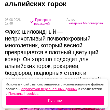
альпийских горок
Автор:
06.08.2026
Проверено
Екатерина Миловзорова
17:48
редакцией
Флокс шиловидный —
неприхотливый почвопокровный
многолетник, который весной
превращается в плотный цветущий
ковер. Он хорошо подходит для
альпийских горок, рокариев,
бордюров, подпорных стенок и
солнечных участков с легкой почвой.
Используя сайт, вы соглашаетесь с использованием файлов
cookies и
обработкой персональных данных
в соответствии
с
Политикой cookies
.
Понятно