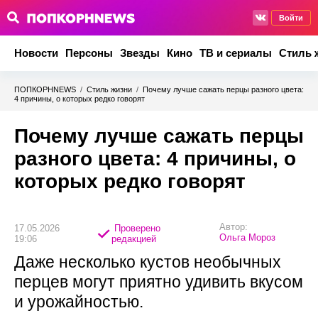
Войти
Новости
Персоны
Звезды
Кино
ТВ и сериалы
Стиль 
ПОПКОРНNEWS
/
Стиль жизни
/
Почему лучше сажать перцы разного цвета:
4 причины, о которых редко говорят
Почему лучше сажать перцы
разного цвета: 4 причины, о
которых редко говорят
Автор:
17.05.2026
Проверено
Ольга Мороз
19:06
редакцией
Даже несколько кустов необычных
перцев могут приятно удивить вкусом
и урожайностью.