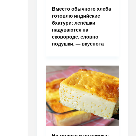
Вместо обычного хлеба
готовлю индийские
бхатури: лепёшки
надуваются на
сковороде, словно
подушки, — вкуснота
Не молоко и не сливки: