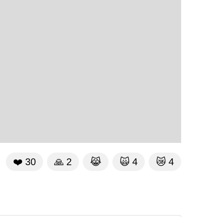
❤️
30
🙏
2
😹
🙀
4
😿
4