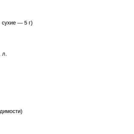
 сухие — 5 г)
 л.
одимости)