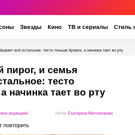
соны
Звезды
Кино
ТВ и сериалы
Стиль 
абывает всё остальное: тесто тоньше бумаги, а начинка тает во рту
й пирог, и семья
стальное: тесто
а начинка тает во рту
ено редакцией
Автор:
Екатерина Миловзорова
т повторить