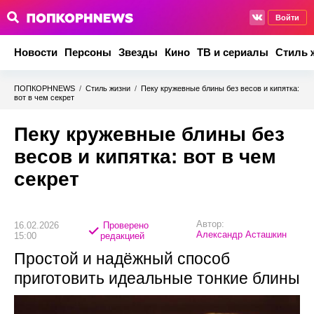
Войти
Новости
Персоны
Звезды
Кино
ТВ и сериалы
Стиль 
ПОПКОРНNEWS
/
Стиль жизни
/
Пеку кружевные блины без весов и кипятка:
вот в чем секрет
Пеку кружевные блины без
весов и кипятка: вот в чем
секрет
Автор:
16.02.2026
Проверено
Александр Асташкин
15:00
редакцией
Простой и надёжный способ
приготовить идеальные тонкие блины