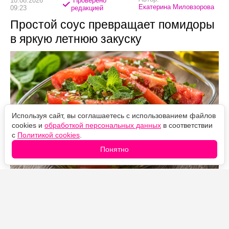
10.08.2026
Проверено
Екатерина Миловзорова
09:23
редакцией
Простой соус превращает помидоры
в яркую летнюю закуску
Используя сайт, вы соглашаетесь с использованием файлов
cookies и
обработкой персональных данных
в соответствии
с
Политикой cookies
.
Понятно
Источник фото: Legion-Media
Закуска из помидоров с мятой готовится за несколько
минут, а получается свежей, ароматной и пикантной.