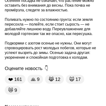
Осенняя посадка не означает, что растение можно
оставить без внимания до весны. Пока почва не
промёрзла, следите за влажностью.
Поливать нужно по состоянию грунта: если земля
пересохла — полейте, если стоит сырость — не
добавляйте лишнюю воду. Переувлажнение для
молодой гортензии так же опасно, как пересушка.
Подкормки с азотом осенью не нужны. Они могут
спровоцировать рост молодых побегов, которые не
успеют вызреть до зимы. Осенью задача другая:
укоренение и спокойная подготовка к холодам.
Оцените новость
❤️
161
🙏
9
😹
12
🙀
17
😿
9