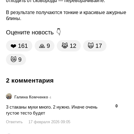
отходить от сковороды — переворачивайте.
В результате получаются тонкие и красивые ажурные
блины.
Оцените новость
❤️
161
🙏
9
😹
12
🙀
17
😿
9
2 комментария
Галина Комченко
4
👍
👎
0
3 стаканы муки много. 2 нужно. Иначе очень
густое тесто будет
Ответить
17 февраля 2026 09:05