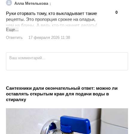
Алла Метелькова
1
👍
👎
0
Руки оторвать тому, кто выкладывает такие
рецепты. Это пропорция срокее на оладьи,
чем на блины. А ведь кто-то начнет делать(
Еще...
Пропорция на блины- 3 яйца, 500 мл молока,
1!! Стакан муки! 1 ст л сахара, соль по
Ответить
17 февраля 2026 11:38
вкусу. Всех с Масленицей!!!
Сантехники дали окончательный ответ: можно ли
оставлять открытым кран для подачи воды в
стиралку