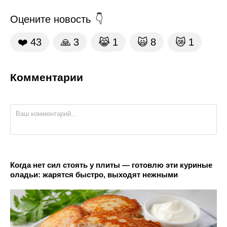
Оцените новость
❤️
43
🙏
3
😹
1
🙀
8
😿
1
Комментарии
Когда нет сил стоять у плиты — готовлю эти куриные
оладьи: жарятся быстро, выходят нежными