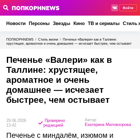
Войти
Новости
Персоны
Звезды
Кино
ТВ и сериалы
Стиль 
ПОПКОРНNEWS
/
Стиль жизни
/
Печенье «Валери» как в Таллине:
хрустящее, ароматное и очень домашнее — исчезает быстрее, чем остывает
Печенье «Валери» как в
Таллине: хрустящее,
ароматное и очень
домашнее — исчезает
быстрее, чем остывает
Автор:
29.06.2026
Проверено
Екатерина Миловзорова
13:42
редакцией
Печенье с миндалём, изюмом и