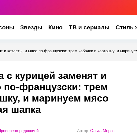
соны
Звезды
Кино
ТВ и сериалы
Стиль 
т и котлеты, и мясо по-французски: трем кабачок и картошку, и марину
 с курицей заменят и
о по-французски: трем
ошку, и маринуем мясо
ая шапка
роверено редакцией
Автор:
Ольга Мороз