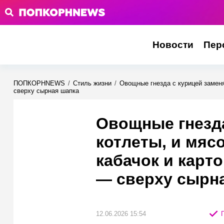
Новости
Пер
ПОПКОРНNEWS
/
Стиль жизни
/
Овощные гнезда с курицей заменя
сверху сырная шапка
Овощные гнезда
котлеты, и мяс
кабачок и карт
— сверху сырн
12.06.2026 15:54
П