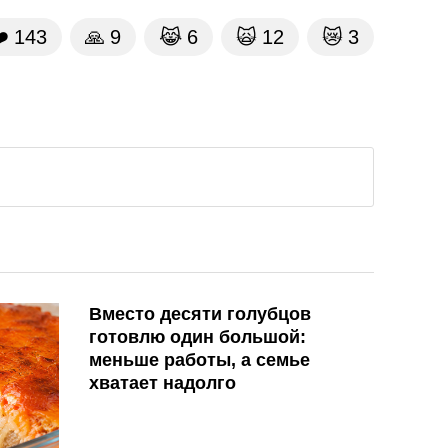
️
143
🙏
9
😹
6
🙀
12
😿
3
Вместо десяти голубцов
готовлю один большой:
меньше работы, а семье
хватает надолго