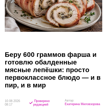
Беру 600 граммов фарша и
готовлю обалденные
мясные лепёшки: просто
первоклассное блюдо — и в
пир, и в мир
Автор:
10.08.2026
Проверено
Екатерина Миловзорова
08:17
редакцией