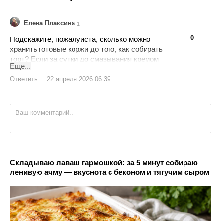
Елена Плаксина
1
👍
👎
0
Подскажите, пожалуйста, сколько можно
хранить готовые коржи до того, как собирать
торт? Если за сутки до смазывания кремом
Еще...
испечь ничего или это принципиально сразу
после остывания их смазывать, чтобы на
Ответить
22 апреля 2026 06:39
текстуру не повлияло? Если за сутки
приготовить их можно, хранить их в
холодильнике или сухом месте? Как лучше
хранить, чтобы не высохли? Спасибо!
Складываю лаваш гармошкой: за 5 минут собираю
ленивую ачму — вкуснота с беконом и тягучим сыром