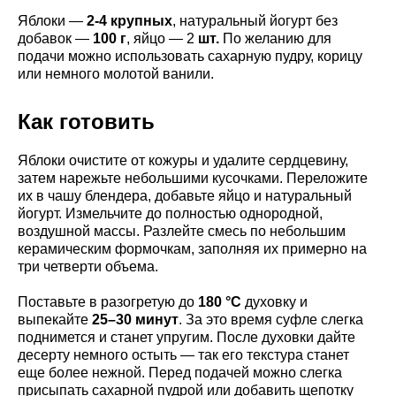
Яблоки —
2-4 крупных
, натуральный йогурт без
добавок —
100 г
, яйцо — 2
шт.
По желанию для
подачи можно использовать сахарную пудру, корицу
или немного молотой ванили.
Как готовить
Яблоки очистите от кожуры и удалите сердцевину,
затем нарежьте небольшими кусочками. Переложите
их в чашу блендера, добавьте яйцо и натуральный
йогурт. Измельчите до полностью однородной,
воздушной массы. Разлейте смесь по небольшим
керамическим формочкам, заполняя их примерно на
три четверти объема.
Поставьте в разогретую до
180 °C
духовку и
выпекайте
25–30 минут
. За это время суфле слегка
поднимется и станет упругим. После духовки дайте
десерту немного остыть — так его текстура станет
еще более нежной. Перед подачей можно слегка
присыпать сахарной пудрой или добавить щепотку