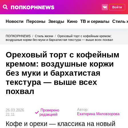
Войти
Новости
Персоны
Звезды
Кино
ТВ и сериалы
Стиль 
ПОПКОРНNEWS
/
Стиль жизни
/
Ореховый торт с кофейным кремом:
воздушные коржи без муки и бархатистая текстура — выше всех похвал
Ореховый торт с кофейным
кремом: воздушные коржи
без муки и бархатистая
текстура — выше всех
похвал
Автор:
26.03.2026
Проверено
Екатерина Миловзорова
21:11
редакцией
Кофе и орехи — классика на новый