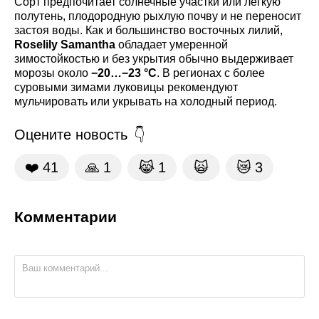
Сорт предпочитает солнечные участки или легкую
полутень, плодородную рыхлую почву и не переносит
застоя воды. Как и большинство восточных лилий,
Roselily Samantha
обладает умеренной
зимостойкостью и без укрытия обычно выдерживает
морозы около
−20…−23 °C
. В регионах с более
суровыми зимами луковицы рекомендуют
мульчировать или укрывать на холодный период.
Оцените новость
❤️
41
🙏
1
😹
1
🙀
😿
3
Комментарии