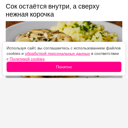
Сок остаётся внутри, а сверху
нежная корочка
Используя сайт, вы соглашаетесь с использованием файлов
cookies и
обработкой персональных данных
в соответствии
с
Политикой cookies
.
Понятно
Источник фото: Legion-Media
Мясные лепёшки с грибами под соусом бешамель
получаются особенно сочными даже без сыра,
майонеза и сметаны. Нежный сливочный соус не
расслаивается при запекании и отлично дополняет
ароматные шампиньоны.