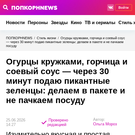
Войти
Новости
Персоны
Звезды
Кино
ТВ и сериалы
Стиль 
ПОПКОРНNEWS
/
Стиль жизни
/
Огурцы кружками, горчица и соевый соус
— через 30 минут подаю пикантные зеленцы: делаем в пакете и не пачкаем
посуду
Огурцы кружками, горчица и
соевый соус — через 30
минут подаю пикантные
зеленцы: делаем в пакете и
не пачкаем посуду
Автор:
25.06.2026
Проверено
Ольга Мороз
14:27
редакцией
Изумительно вкусная и простая