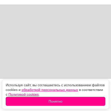
Используя сайт, вы соглашаетесь с использованием файлов
Вкус становится намного насыщеннее, а сами
cookies и
обработкой персональных данных
в соответствии
котлеты остаются нежными даже после остывания.
с
Политикой cookies
.
Именно поэтому дома их давно называют
«Шикарными».
Понятно