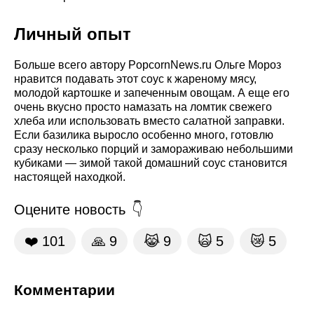
Личный опыт
Больше всего автору PopcornNews.ru Ольге Мороз
нравится подавать этот соус к жареному мясу,
молодой картошке и запеченным овощам. А еще его
очень вкусно просто намазать на ломтик свежего
хлеба или использовать вместо салатной заправки.
Если базилика выросло особенно много, готовлю
сразу несколько порций и замораживаю небольшими
кубиками — зимой такой домашний соус становится
настоящей находкой.
Оцените новость
❤️
101
🙏
9
😹
9
🙀
5
😿
5
Комментарии