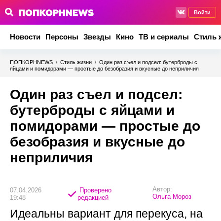
Войти
Новости
Персоны
Звезды
Кино
ТВ и сериалы
Стиль 
ПОПКОРНNEWS
/
Стиль жизни
/
Один раз съел и подсел: бутерброды с
яйцами и помидорами — простые до безобразия и вкусные до неприличия
Один раз съел и подсел:
бутерброды с яйцами и
помидорами — простые до
безобразия и вкусные до
неприличия
Автор:
07.04.2026
Проверено
Ольга Мороз
19:48
редакцией
Идеальны вариант для перекуса, на