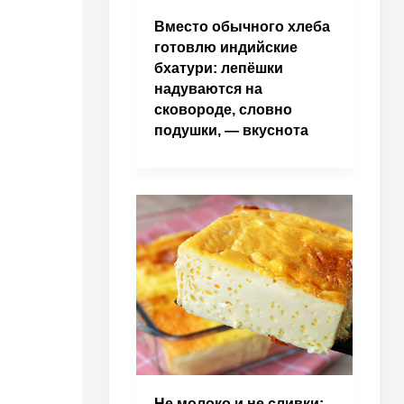
Вместо обычного хлеба
готовлю индийские
бхатури: лепёшки
надуваются на
сковороде, словно
подушки, — вкуснота
Не молоко и не сливки: