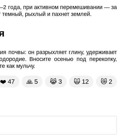
–2 года, при активном перемешивании — за
т темный, рыхлый и пахнет землей.
я
ия почвы: он разрыхляет глину, удерживает
одородие. Вносите осенью под перекопку,
е как мульчу.
❤️
47
🙏
5
😹
3
🙀
12
😿
2