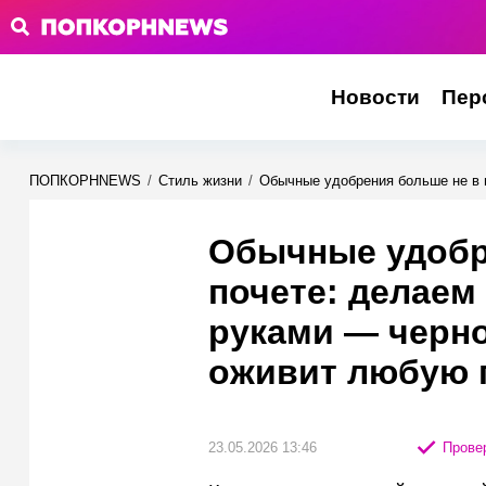
Новости
Пер
ПОПКОРНNEWS
/
Стиль жизни
/
Обычные удобрения больше не в 
Обычные удобр
почете: делаем
руками — черно
оживит любую 
23.05.2026 13:46
Провер