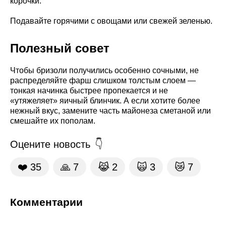
корочки.
Подавайте горячими с овощами или свежей зеленью.
Полезный совет
Чтобы бризоли получились особенно сочными, не
распределяйте фарш слишком толстым слоем —
тонкая начинка быстрее пропекается и не
«утяжеляет» яичный блинчик. А если хотите более
нежный вкус, замените часть майонеза сметаной или
смешайте их пополам.
Оцените новость
❤️
35
🙏
7
😹
2
🙀
3
😿
7
Комментарии