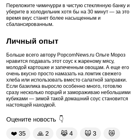
Переложите чимичурри в чистую стеклянную банку и
уберите в холодильник хотя бы на 30 минут — за это
время вкус станет более насыщенным и
сбалансированным.
Личный опыт
Больше всего автору PopcornNews.ru Ольге Мороз
нравится подавать этот соус к жареному мясу,
молодой картошке и запеченным овощам. А еще его
очень вкусно просто намазать на ломтик свежего
хлеба или использовать вместо салатной заправки.
Если базилика выросло особенно много, готовлю
сразу несколько порций и замораживаю небольшими
кубиками — зимой такой домашний соус становится
настоящей находкой.
Оцените новость
❤️
35
🙏
2
😹
4
🙀
3
😿