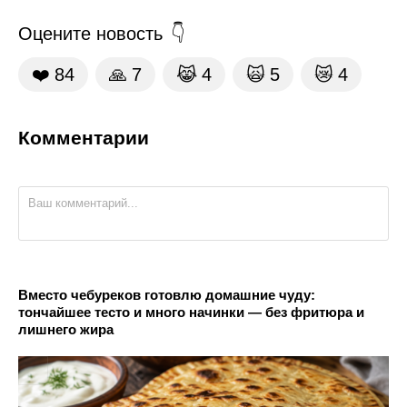
Оцените новость
❤️
84
🙏
7
😹
4
🙀
5
😿
4
Комментарии
Вместо чебуреков готовлю домашние чуду:
тончайшее тесто и много начинки — без фритюра и
лишнего жира