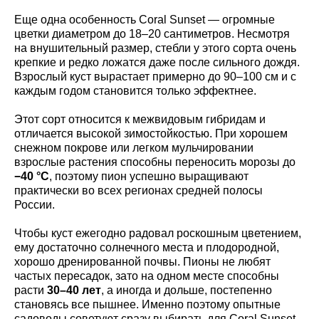
Еще одна особенность Coral Sunset — огромные
цветки диаметром до 18–20 сантиметров. Несмотря
на внушительный размер, стебли у этого сорта очень
крепкие и редко ложатся даже после сильного дождя.
Взрослый куст вырастает примерно до 90–100 см и с
каждым годом становится только эффектнее.
Этот сорт относится к межвидовым гибридам и
отличается высокой зимостойкостью. При хорошем
снежном покрове или легком мульчировании
взрослые растения способны переносить морозы до
−40 °C
, поэтому пион успешно выращивают
практически во всех регионах средней полосы
России.
Чтобы куст ежегодно радовал роскошным цветением,
ему достаточно солнечного места и плодородной,
хорошо дренированной почвы. Пионы не любят
частых пересадок, зато на одном месте способны
расти
30–40 лет
, а иногда и дольше, постепенно
становясь все пышнее. Именно поэтому опытные
садоводы советуют сразу выбирать для Coral Sunset