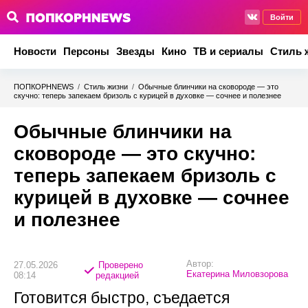
Войти
Новости
Персоны
Звезды
Кино
ТВ и сериалы
Стиль 
ПОПКОРНNEWS
/
Стиль жизни
/
Обычные блинчики на сковороде — это
скучно: теперь запекаем бризоль с курицей в духовке — сочнее и полезнее
Обычные блинчики на
сковороде — это скучно:
теперь запекаем бризоль с
курицей в духовке — сочнее
и полезнее
Автор:
27.05.2026
Проверено
Екатерина Миловзорова
08:14
редакцией
Готовится быстро, съедается