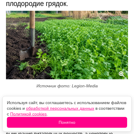
плодородие грядок.
Источник фото: Legion-Media
Август — один из лучших месяцев для посева
Используя сайт, вы соглашаетесь с использованием файлов
сидератов. После уборки лука, чеснока, раннего
cookies и
обработкой персональных данных
в соответствии
картофеля и зелени грядки не стоит оставлять
с
Политикой cookies
.
пустыми. За несколько недель зеленые удобрения
успевают нарастить хорошую массу, подавляют
Понятно
сорняки, защищают почву от пересыхания и
вымывания питательных веществ, а некоторые