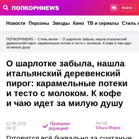
Войти
Новости
Персоны
Звезды
Кино
ТВ и сериалы
Стиль 
ПОПКОРНNEWS
/
Стиль жизни
/
О шарлотке забыла, нашла итальянский
деревенский пирог: карамельные потеки и тесто с молоком. К кофе и чаю идет
за милую душу
О шарлотке забыла, нашла
итальянский деревенский
пирог: карамельные потеки
и тесто с молоком. К кофе
и чаю идет за милую душу
Автор:
12.05.2026
Проверено
Ольга Мороз
09:30
редакцией
Готовится всё буквально за считаные