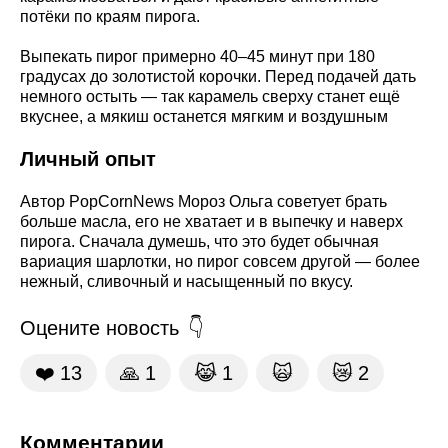
потёки по краям пирога.
Выпекать пирог примерно 40–45 минут при 180
градусах до золотистой корочки. Перед подачей дать
немного остыть — так карамель сверху станет ещё
вкуснее, а мякиш останется мягким и воздушным
Личный опыт
Автор PopCornNews Мороз Ольга советует брать
больше масла, его не хватает и в выпечку и наверх
пирога. Сначала думешь, что это будет обычная
вариация шарлотки, но пирог совсем другой — более
нежный, сливочный и насыщенный по вкусу.
Оцените новость
❤️
13
🙏
1
😹
1
🙀
😿
2
Комментарии