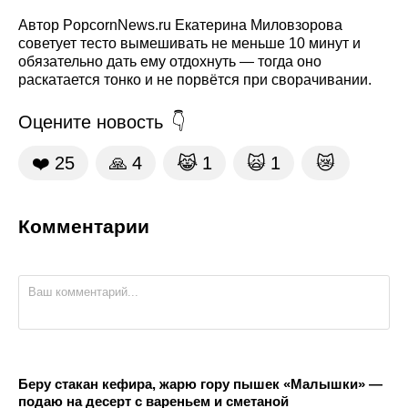
Автор PopcornNews.ru Екатерина Миловзорова
советует тесто вымешивать не меньше 10 минут и
обязательно дать ему отдохнуть — тогда оно
раскатается тонко и не порвётся при сворачивании.
Оцените новость
❤️
25
🙏
4
😹
1
🙀
1
😿
Комментарии
Беру стакан кефира, жарю гору пышек «Малышки» —
подаю на десерт с вареньем и сметаной