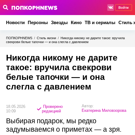
Войти
Новости
Персоны
Звезды
Кино
ТВ и сериалы
Стиль 
ПОПКОРНNEWS
/
Стиль жизни
/
Никогда никому не дарите такое: вручила
свекрови белые тапочки — и она слегла с давлением
Никогда никому не дарите
такое: вручила свекрови
белые тапочки — и она
слегла с давлением
Автор:
18.05.2026
Проверено
Екатерина Миловзорова
10:09
редакцией
Выбирая подарок, мы редко
задумываемся о приметах — а зря.