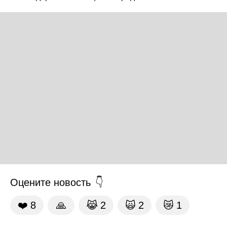
Оцените новость
❤️
8
🙏
😹
2
🙀
2
😿
1