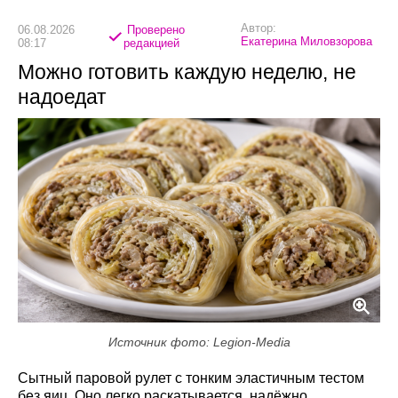
Автор:
06.08.2026
Проверено
Екатерина Миловзорова
08:17
редакцией
Можно готовить каждую неделю, не
надоедат
Источник фото: Legion-Media
Сытный паровой рулет с тонким эластичным тестом
без яиц. Оно легко раскатывается, надёжно