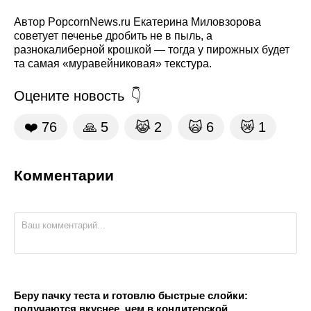
Автор PopcornNews.ru Екатерина Миловзорова
советует печенье дробить не в пыль, а
разнокалиберной крошкой — тогда у пирожных будет
та самая «муравейниковая» текстура.
Оцените новость
❤️
76
🙏
5
😹
2
🙀
6
😿
1
Комментарии
Беру пачку теста и готовлю быстрые слойки:
получаются вкуснее, чем в кондитерской