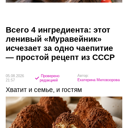
Всего 4 ингредиента: этот
ленивый «Муравейник»
исчезает за одно чаепитие
— простой рецепт из СССР
Автор:
05.08.2026
Проверено
Екатерина Миловзорова
21:57
редакцией
Хватит и семье, и гостям