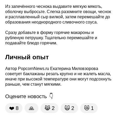
Из запечённого чеснока выдавите мягкую мякоть,
оболочку выбросьте. Слегка разомните овощи, чеснок
и расплавленный сыр вилкой, затем перемешайте до
образования неоднородного сливочного соуса.
Сразу добавьте в форму горячие макароны и
рубленую петрушку. Тщательно перемешайте и
подавайте блюдо горячим.
Личный опыт
Автор PopcornNews.ru Екатерина Миловзорова
советует баклажаны резать крупно и не жалеть масла,
иначе при высокой температуре они могут подсохнуть
раньше, чем станут мягкими.
Оцените новость
❤️
8
🙏
😹
2
🙀
2
😿
1