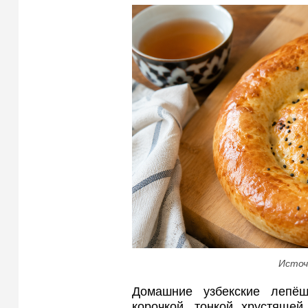
Источ
Домашние узбекские лепёш
корочкой, тонкой хрустяще