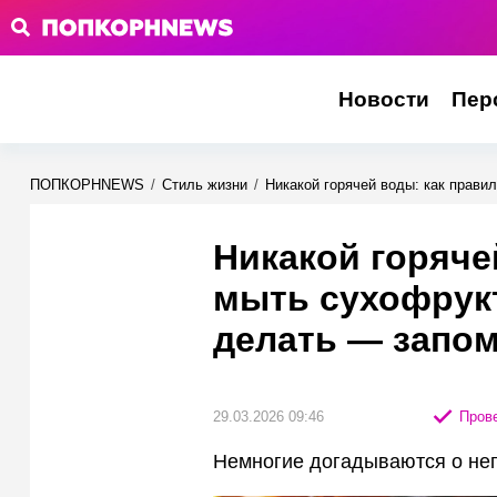
Новости
Пер
ПОПКОРНNEWS
/
Стиль жизни
/
Никакой горячей воды: как прави
Никакой горяче
мыть сухофрук
делать — запо
29.03.2026 09:46
Прове
Немногие догадываются о неп