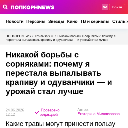
Войти
Новости
Персоны
Звезды
Кино
ТВ и сериалы
Стиль 
ПОПКОРНNEWS
/
Стиль жизни
/
Никакой борьбы с сорняками: почему я
перестала выпалывать крапиву и одуванчики — и урожай стал лучше
Никакой борьбы с
сорняками: почему я
перестала выпалывать
крапиву и одуванчики — и
урожай стал лучше
Автор:
24.06.2026
Проверено
Екатерина Миловзорова
12:12
редакцией
Какие травы могут принести пользу