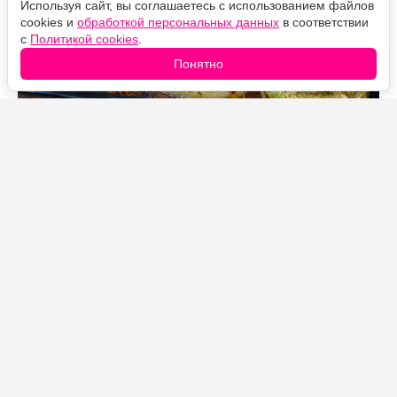
Используя сайт, вы соглашаетесь с использованием файлов
cookies и
обработкой персональных данных
в соответствии
с
Политикой cookies
.
Понятно
Источник фото: Legion-Media
Когда совсем нет желания возиться с голубцами,
готовлю это блюдо. Капусту достаточно нарезать
толстыми стейками, сверху выложить
замаринованные куриные бедра и отправить все в
духовку.