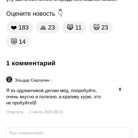
Оцените новость
❤️
183
🙏
23
😹
11
🙀
23
😿
14
1 комментарий
Эльдар Сиргалин
1
👍
👎
0
Я из одуванчиков делаю мёд, попробуйте,
очень вкусно и полезно, а крапиву курю, это
не пробуйте🤣
Ответить
1 июля 2026 09:41