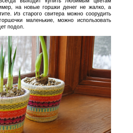
 всегда выходит купить любимым цветам
имер, на новые горшки денег не жалко, а
тите. Из старого свитера можно соорудить
горшочки маленькие, можно использовать
ет подол.