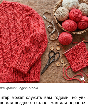
ник фото: Legion-Media
тер может служить вам годами, но увы,
но или поздно он станет мал или порвется,