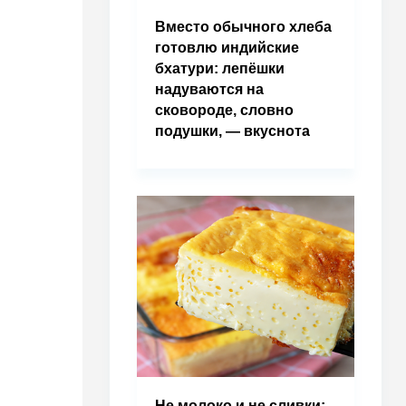
Вместо обычного хлеба
готовлю индийские
бхатури: лепёшки
надуваются на
сковороде, словно
подушки, — вкуснота
Не молоко и не сливки: