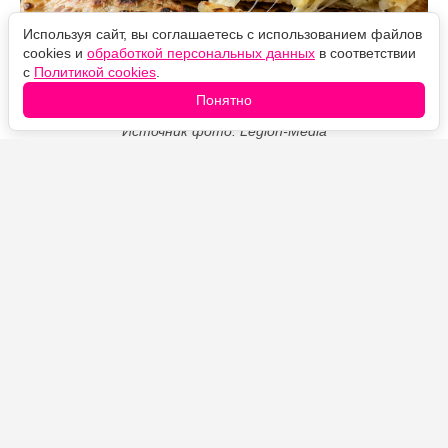
Используя сайт, вы соглашаетесь с использованием файлов
cookies и
обработкой персональных данных
в соответствии
с
Политикой cookies
.
Понятно
Источник фото: Legion-Media
Тонкие чуду на айране получаются мягкими,
эластичными и покрываются аппетитными
подпалинами даже без масла на сковороде. Внутрь
можно положить картофель с жареным луком или
сыр, а готовые лепёшки смазать сливочным маслом,
чтобы края оставались нежными.