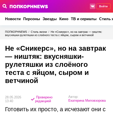
Войти
Новости
Персоны
Звезды
Кино
ТВ и сериалы
Стиль 
ПОПКОРНNEWS
/
Стиль жизни
/
Не «Сникерс», но на завтрак — ништяк:
вкусняшки-рулетяшки из слоёного теста с яйцом, сыром и ветчиной
Не «Сникерс», но на завтрак
— ништяк: вкусняшки-
рулетяшки из слоёного
теста с яйцом, сыром и
ветчиной
Автор:
28.05.2026
Проверено
Екатерина Миловзорова
13:40
редакцией
Готовить их просто, а исчезают они с