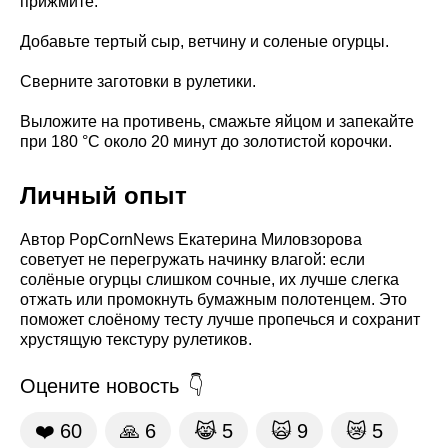
прижмите.
Добавьте тертый сыр, ветчину и соленые огурцы.
Сверните заготовки в рулетики.
Выложите на противень, смажьте яйцом и запекайте
при 180 °C около 20 минут до золотистой корочки.
Личный опыт
Автор PopCornNews Екатерина Миловзорова
советует не перегружать начинку влагой: если
солёные огурцы слишком сочные, их лучше слегка
отжать или промокнуть бумажным полотенцем. Это
поможет слоёному тесту лучше пропечься и сохранит
хрустящую текстуру рулетиков.
Оцените новость
❤️
60
🙏
6
😹
5
🙀
9
😿
5