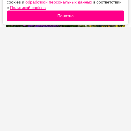
cookies и
обработкой персональных данных
в соответствии
с
Политикой cookies
.
Понятно
Источник фото: Legion-Media
Есть растения, которые приходится пересаживать
каждые несколько лет. А есть настоящие долгожители,
способные десятилетиями украшать участок
практически без потери декоративности. Именно
такие многолетники особенно ценят опытные
садоводы: они становятся только красивее с
возрастом, не требуют постоянного обновления и
могут пережить не одно поколение хозяев сада.