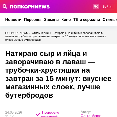
Войти
Новости
Персоны
Звезды
Кино
ТВ и сериалы
Стиль 
ПОПКОРНNEWS
/
Стиль жизни
/
Натираю сыр и яйца и заворачиваю в
лаваш — трубочки-хрустяшки на завтрак за 15 минут: вкуснее магазинных
слоек, лучше бутербродов
Натираю сыр и яйца и
заворачиваю в лаваш —
трубочки-хрустяшки на
завтрак за 15 минут: вкуснее
магазинных слоек, лучше
бутербродов
Автор:
24.05.2026
Проверено
Ольга Мороз
21:12
редакцией