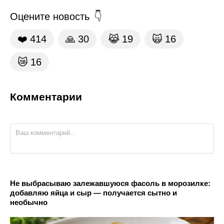
Оцените новость
❤️
414
🙏
30
😹
19
🙀
16
😿
16
Комментарии
Не выбрасываю залежавшуюся фасоль в морозилке:
добавляю яйца и сыр — получается сытно и
необычно