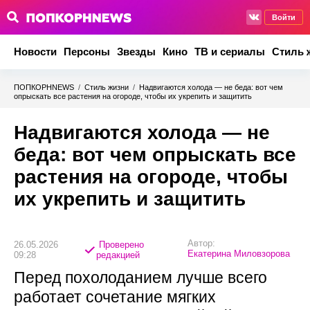
Войти
Новости
Персоны
Звезды
Кино
ТВ и сериалы
Стиль 
ПОПКОРНNEWS
/
Стиль жизни
/
Надвигаются холода — не беда: вот чем
опрыскать все растения на огороде, чтобы их укрепить и защитить
Надвигаются холода — не
беда: вот чем опрыскать все
растения на огороде, чтобы
их укрепить и защитить
Автор:
26.05.2026
Проверено
Екатерина Миловзорова
09:28
редакцией
Перед похолоданием лучше всего
работает сочетание мягких