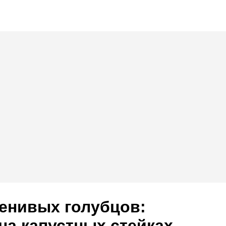
енивых голубцов:
на капустных стейках