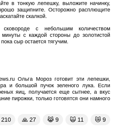
айте в тонкую лепешку, выложите начинку,
хорошо защипните. Осторожно расплющите
раскатайте скалкой.
 сковороде с небольшим количеством
 минуты с каждой стороны до золотистой
 пока сыр остается тягучим.
ws.ru Ольга Мороз готовит эти лепешки,
ра и большой пучок зеленого лука. Если
реных яиц, получается еще сытнее, а вкус
ние пирожки, только готовятся они намного
210
🙏
27
😹
9
🙀
11
😿
9