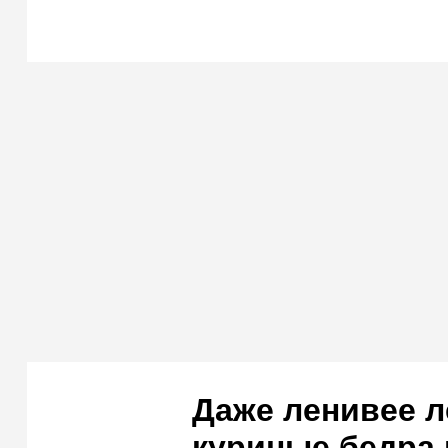
Даже ленивее л
куриные бедра 