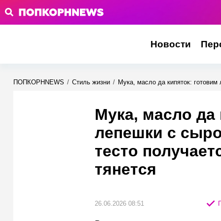
Новости
Пер
ПОПКОРНNEWS
/
Стиль жизни
/
Мука, масло да кипяток: готовим
Мука, масло да
лепешки с сыр
тесто получаетс
тянется
26.06.2026 08:51
П