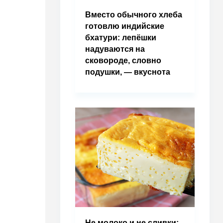
Вместо обычного хлеба
готовлю индийские
бхатури: лепёшки
надуваются на
сковороде, словно
подушки, — вкуснота
Не молоко и не сливки: