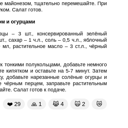
ьте майонезом, тщательно перемешайте. При
ком. Салат готов.
ом и огурцами
цы – 3 шт., консервированный зелёный
т., сахар – 1 ч.л., соль – 0,5 ч.л., яблочный
00 мл, растительное масло – 3 ст.л., чёрный
к тонкими полукольцами, добавьте немного
те кипятком и оставьте на 5-7 минут. Затем
ку, добавьте нарезанные солёные огурцы и
е чёрным перцем, заправьте растительным
йте. Салат готов к подаче.
❤️
29
🙏
1
😹
4
🙀
2
😿