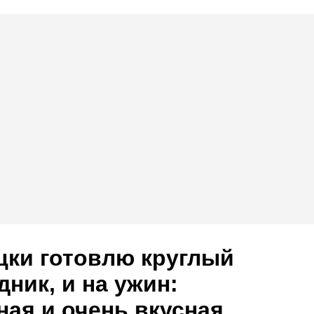
цки готовлю круглый
дник, и на ужин:
ная и очень вкусная