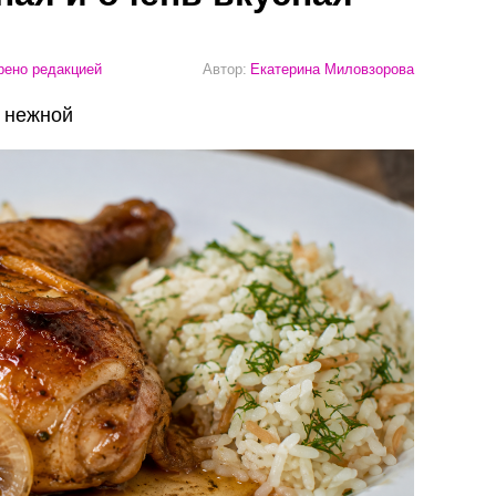
ено редакцией
Автор:
Екатерина Миловзорова
т нежной