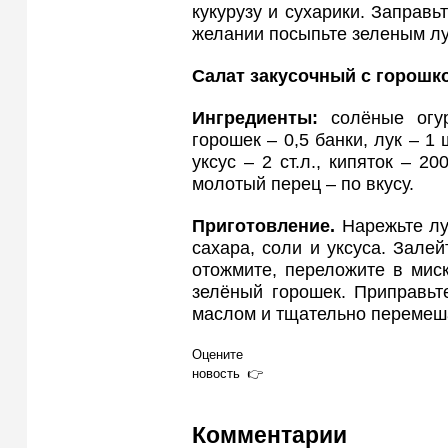
кукурузу и сухарики. Заправ
желании посыпьте зеленым лу
Салат закусочный с горошк
Ингредиенты:
солёные огур
горошек – 0,5 банки, лук – 1 ш
уксус – 2 ст.л., кипяток – 2
молотый перец – по вкусу.
Приготовление.
Нарежьте лу
сахара, соли и уксуса. Залей
отожмите, переложите в мис
зелёный горошек. Приправьт
маслом и тщательно перемеша
Оцените
новость
Комментарии