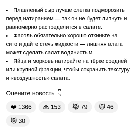
Плавленый сыр лучше слегка подморозить
перед натиранием — так он не будет липнуть и
равномерно распределится в салате.
Фасоль обязательно хорошо откиньте на
сито и дайте стечь жидкости — лишняя влага
может сделать салат водянистым.
Яйца и морковь натирайте на тёрке средней
или крупной фракции, чтобы сохранить текстуру
и «воздушность» салата.
Оцените новость
❤️
1366
🙏
153
😹
79
🙀
46
😿
30