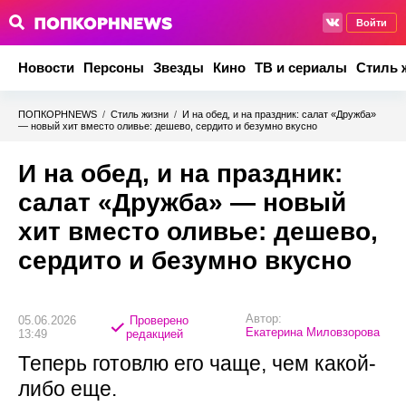
Войти
Новости
Персоны
Звезды
Кино
ТВ и сериалы
Стиль 
ПОПКОРНNEWS
/
Стиль жизни
/
И на обед, и на праздник: салат «Дружба»
— новый хит вместо оливье: дешево, сердито и безумно вкусно
И на обед, и на праздник:
салат «Дружба» — новый
хит вместо оливье: дешево,
сердито и безумно вкусно
Автор:
05.06.2026
Проверено
Екатерина Миловзорова
13:49
редакцией
Теперь готовлю его чаще, чем какой-
либо еще.