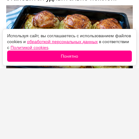
Используя сайт, вы соглашаетесь с использованием файлов
cookies и
обработкой персональных данных
в соответствии
с
Политикой cookies
.
Понятно
Источник фото: Legion-Media
Когда совсем нет желания возиться с голубцами,
готовлю это блюдо. Капусту достаточно нарезать
толстыми стейками, сверху выложить
замаринованные куриные бедра и отправить все в
духовку.