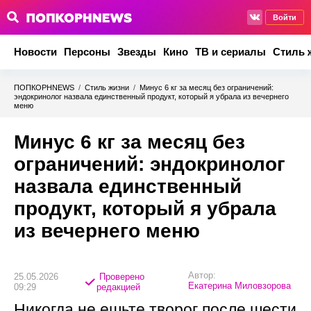
Войти
Новости
Персоны
Звезды
Кино
ТВ и сериалы
Стиль 
ПОПКОРНNEWS
/
Стиль жизни
/
Минус 6 кг за месяц без ограничений:
эндокринолог назвала единственный продукт, который я убрала из вечернего
меню
Минус 6 кг за месяц без
ограничений: эндокринолог
назвала единственный
продукт, который я убрала
из вечернего меню
Автор:
25.05.2026
Проверено
Екатерина Миловзорова
09:29
редакцией
Никогда не ешьте творог после шести