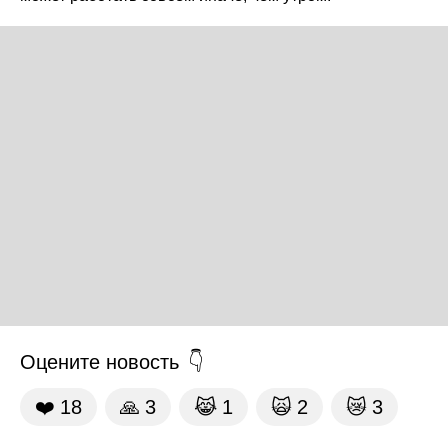
Оцените новость
❤️
18
🙏
3
😹
1
🙀
2
😿
3