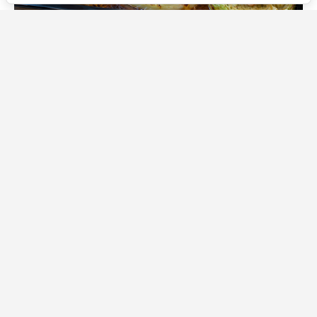
Источник фото: Legion-Media
Когда совсем нет желания возиться с голубцами,
готовлю это блюдо. Капусту достаточно нарезать
толстыми стейками, сверху выложить
замаринованные куриные бедра и отправить все в
духовку.