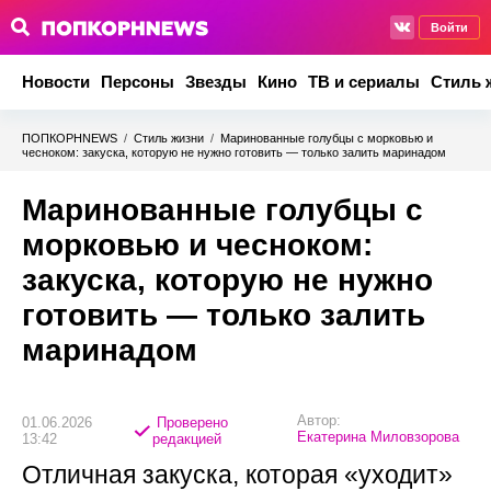
Войти
Новости
Персоны
Звезды
Кино
ТВ и сериалы
Стиль 
ПОПКОРНNEWS
/
Стиль жизни
/
Маринованные голубцы с морковью и
чесноком: закуска, которую не нужно готовить — только залить маринадом
Маринованные голубцы с
морковью и чесноком:
закуска, которую не нужно
готовить — только залить
маринадом
Автор:
01.06.2026
Проверено
Екатерина Миловзорова
13:42
редакцией
Отличная закуска, которая «уходит»