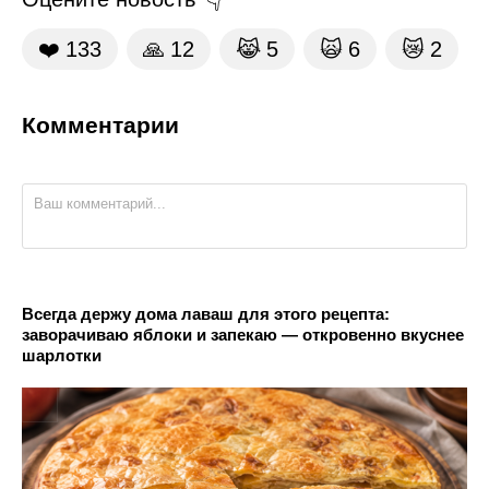
❤️
133
🙏
12
😹
5
🙀
6
😿
2
Комментарии
Всегда держу дома лаваш для этого рецепта:
заворачиваю яблоки и запекаю — откровенно вкуснее
шарлотки