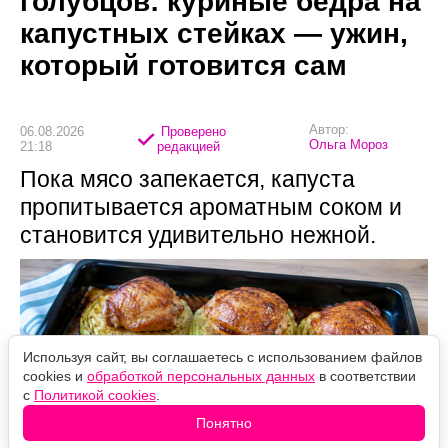
голубцов: куриные бедра на
капустных стейках — ужин,
который готовится сам
Автор:
06.08.2026
Проверено
Ольга Мороз
21:18
редакцией
Пока мясо запекается, капуста
пропитывается ароматным соком и
становится удивительно нежной.
Используя сайт, вы соглашаетесь с использованием файлов
cookies и
обработкой персональных данных
в соответствии
с
Политикой cookies
.
Понятно