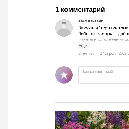
1 комментарий
вася васькин
9
Замучили "тертыми томат
Либо это зажарка с доба
томаты в собственном со
очищенные. Кто-то пробо
Еще...
Ответить
27 апреля 2026 