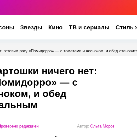
соны
Звезды
Кино
ТВ и сериалы
Стиль 
т: готовим рагу «Помидорро» — с томатами и чесноком, и обед станови
артошки ничего нет:
Помидорро» — с
ноком, и обед
еальным
роверено редакцией
Автор:
Ольга Мороз