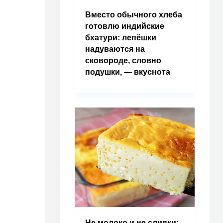
Вместо обычного хлеба
готовлю индийские
бхатури: лепёшки
надуваются на
сковороде, словно
подушки, — вкуснота
Не молоко и не сливки: