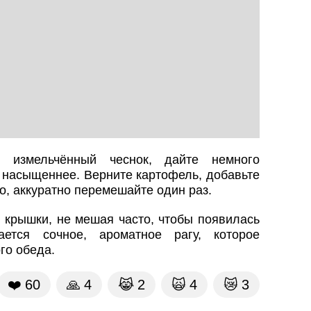
 измельчённый чеснок, дайте немного
л насыщеннее. Верните картофель, добавьте
о, аккуратно перемешайте один раз.
з крышки, не мешая часто, чтобы появилась
ается сочное, ароматное рагу, которое
го обеда.
❤️
60
🙏
4
😹
2
🙀
4
😿
3