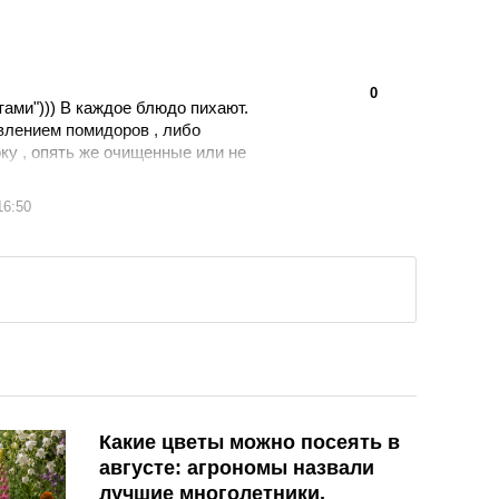
👍
👎
0
ами"))) В каждое блюдо пихают.
влением помидоров , либо
ку , опять же очищенные или не
вал тереть помидоры?)))
16:50
Какие цветы можно посеять в
августе: агрономы назвали
лучшие многолетники,