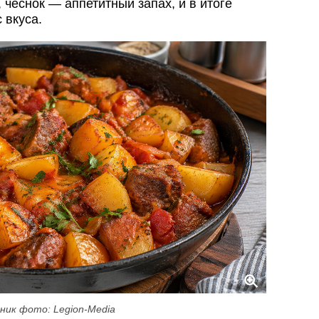
 чеснок — аппетитный запах, и в итоге
 вкуса.
ник фото: Legion-Media