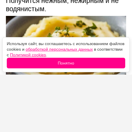
Получится нежным, нежирным и не
водянистым.
Используя сайт, вы соглашаетесь с использованием файлов
cookies и
обработкой персональных данных
в соответствии
с
Политикой cookies
.
Понятно
Источник фото: Legion-Media
Все привыкли, что для идеального картофельного
пюре картошку нужно заливать молоком и добавлять
сливочное масло. Хотя на самом деле
профессиональные повара предпочитают другой
ингредиент.