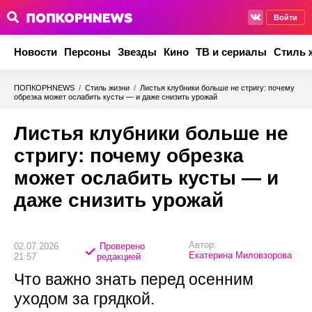
Войти
Новости
Персоны
Звезды
Кино
ТВ и сериалы
Стиль 
ПОПКОРНNEWS
/
Стиль жизни
/
Листья клубники больше не стригу: почему
обрезка может ослабить кусты — и даже снизить урожай
Листья клубники больше не
стригу: почему обрезка
может ослабить кусты — и
даже снизить урожай
Автор:
02.07.2026
Проверено
Екатерина Миловзорова
21:57
редакцией
Что важно знать перед осенним
уходом за грядкой.