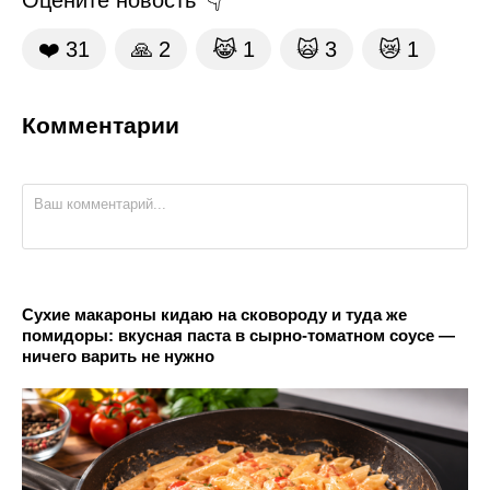
❤️
31
🙏
2
😹
1
🙀
3
😿
1
Комментарии
Сухие макароны кидаю на сковороду и туда же
помидоры: вкусная паста в сырно-томатном соусе —
ничего варить не нужно