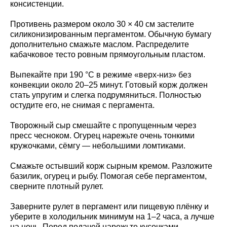
консистенции.
Противень размером около 30 × 40 см застелите
силиконизированным пергаментом. Обычную бумагу
дополнительно смажьте маслом. Распределите
кабачковое тесто ровным прямоугольным пластом.
Выпекайте при 190 °C в режиме «верх-низ» без
конвекции около 20–25 минут. Готовый корж должен
стать упругим и слегка подрумяниться. Полностью
остудите его, не снимая с пергамента.
Творожный сыр смешайте с пропущенным через
пресс чесноком. Огурец нарежьте очень тонкими
кружочками, сёмгу — небольшими ломтиками.
Смажьте остывший корж сырным кремом. Разложите
базилик, огурец и рыбу. Помогая себе пергаментом,
сверните плотный рулет.
Заверните рулет в пергамент или пищевую плёнку и
уберите в холодильник минимум на 1–2 часа, а лучше
на ночь. Перед подачей нарежьте кусочками