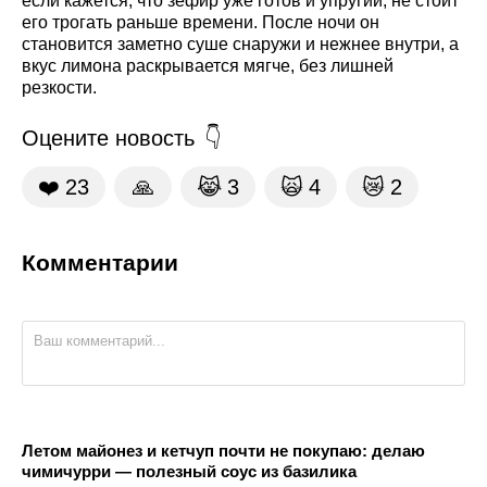
если кажется, что зефир уже готов и упругий, не стоит
его трогать раньше времени. После ночи он
становится заметно суше снаружи и нежнее внутри, а
вкус лимона раскрывается мягче, без лишней
резкости.
Оцените новость
❤️
23
🙏
😹
3
🙀
4
😿
2
Комментарии
Летом майонез и кетчуп почти не покупаю: делаю
чимичурри — полезный соус из базилика