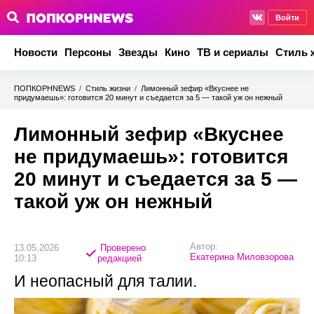
Войти
Новости
Персоны
Звезды
Кино
ТВ и сериалы
Стиль 
ПОПКОРНNEWS
/
Стиль жизни
/
Лимонный зефир «Вкуснее не
придумаешь»: готовится 20 минут и съедается за 5 — такой уж он нежный
Лимонный зефир «Вкуснее
не придумаешь»: готовится
20 минут и съедается за 5 —
такой уж он нежный
Автор:
13.05.2026
Проверено
Екатерина Миловзорова
10:13
редакцией
И неопасный для талии.