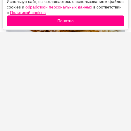
Используя сайт, вы соглашаетесь с использованием файлов
cookies и
обработкой персональных данных
в соответствии
с
Политикой cookies
.
Понятно
Источник фото: Legion-Media
Курица, тушённая в крепком чае с луком и лимоном,
получается мягкой, сочной и приобретает приятную
кислинку. Чай придаёт мясу красивый цвет и
необычный насыщенный вкус, а оставшаяся
подливка прекрасно дополнит рис, гречку, макароны
или картофель.