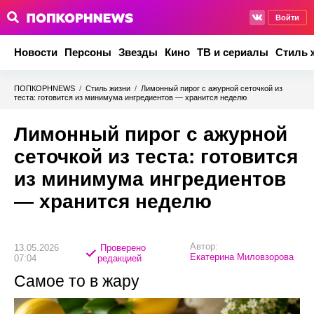
Войти
Новости
Персоны
Звезды
Кино
ТВ и сериалы
Стиль 
ПОПКОРНNEWS
/
Стиль жизни
/
Лимонный пирог с ажурной сеточкой из
теста: готовится из минимума ингредиентов — хранится неделю
Лимонный пирог с ажурной
сеточкой из теста: готовится
из минимума ингредиентов
— хранится неделю
Автор:
13.05.2026
Проверено
Екатерина Миловзорова
07:04
редакцией
Самое то в жару