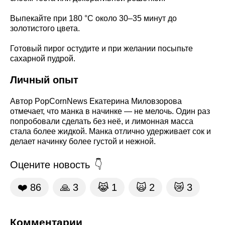
Выпекайте при 180 °C около 30–35 минут до
золотистого цвета.
Готовый пирог остудите и при желании посыпьте
сахарной пудрой.
Личный опыт
Автор PopCornNews Екатерина Миловзорова
отмечает, что манка в начинке — не мелочь. Один раз
попробовали сделать без неё, и лимонная масса
стала более жидкой. Манка отлично удерживает сок и
делает начинку более густой и нежной.
Оцените новость
❤️
86
🙏
3
😹
1
🙀
2
😿
3
Комментарии